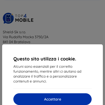
Shield-Sk s.r.o.
Via Rudolfa Mocka 3750/2A
841 04 Bratislava
Partita IVA:
46701494
P. IVA:
SK2023549671
Questo sito utilizza i cookie.
Alcuni sono essenziali per il corretto
Contatto
funzionamento, mentre altri ci aiutano ad
analizzare il traffico e a personalizzare
info@top4mobile.eu
contenuti e annunci.
Scrivici
Da lunedì a venerdì:
Accettare
Online
8:00 – 16:00