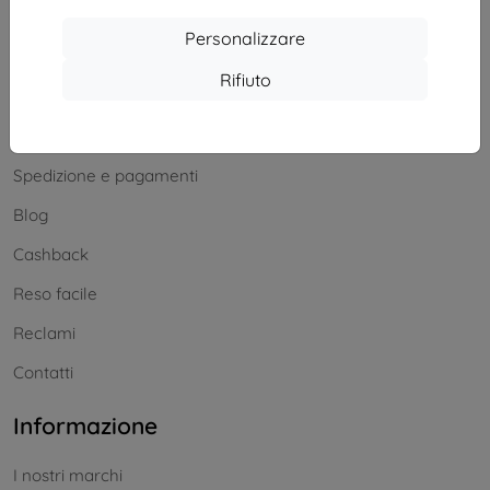
Sabato e domenica:
Personalizzare
Offline
Rifiuto
Acquisti
Spedizione e pagamenti
Blog
Cashback
Reso facile
Reclami
Contatti
Informazione
I nostri marchi