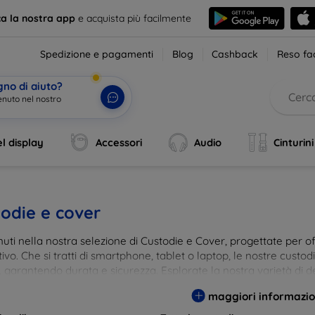
ca la nostra app
e acquista più facilmente
Spedizione e pagamenti
Blog
Cashback
Reso fac
gno di aiuto?
enuto nel nostro
l display
Accessori
Audio
Cinturini
odie e cover
ti nella nostra selezione di Custodie e Cover, progettate per off
tivo. Che si tratti di smartphone, tablet o laptop, le nostre custo
, garantendo durata e sicurezza. Esplorate la nostra varietà di de
a e gusto. Proteggete il vostro dispositivo con le nostre soluzioni
maggiori informazio