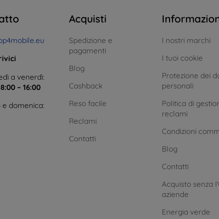
atto
Acquisti
Informazio
op4mobile.eu
Spedizione e
I nostri marchi
pagamenti
I tuoi cookie
ivici
Blog
Protezione dei da
dì a venerdì:
Cashback
personali
e
8:00 – 16:00
Reso facile
Politica di gestio
 e domenica:
reclami
Reclami
Condizioni comm
Contatti
Blog
Contatti
Acquisto senza I
aziende
Energia verde