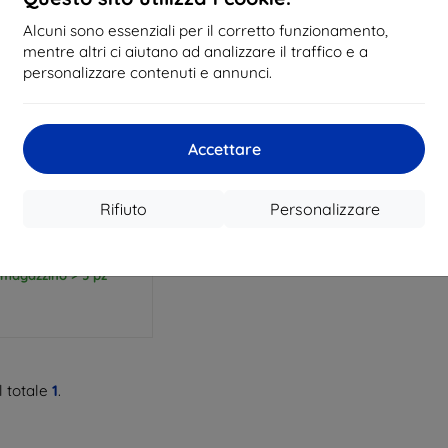
Alcuni sono essenziali per il corretto funzionamento,
mentre altri ci aiutano ad analizzare il traffico e a
personalizzare contenuti e annunci.
Codice
Accettare
%
EXTRA10
sconto
 trasparente 3MK per
Honor 90 Smart
Rifiuto
Personalizzare
11,90 €
10,71 €
 magazzino > 5 pz
 totale
1
.