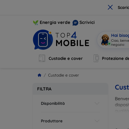
×
Scari
Energia verde
Scrivici
Hai biso
Ciao, benv
negozio
|
Custodie e cover
Protezione de
Custodie e cover
Cust
FILTRA
Benvenu
Disponibilità
disposi
qualità
esigenz
Produttore