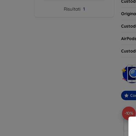
Custodi
Risultati
1
Origina
Custodi
AirPod
Custodi
Con
-10%