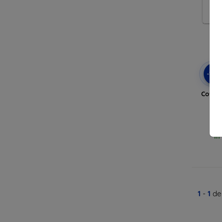
-10
Cover
In
1
-
1
del