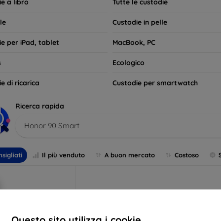
e a libro
Tutte le custodie
le
Custodie in pelle
e per iPad, tablet
MacBook, PC
s
Ecologico
e di ricarica
Custodie per smartwatch
Ricerca rapida
Honor 90 Smart
sigliati
Il più venduto
A buon mercato
Costoso
Questo sito utilizza i cookie.