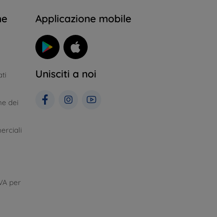
ne
Applicazione mobile
Unisciti a noi
ti
ne dei
erciali
VA per