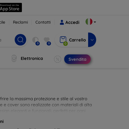
ile
Reclami
Contatti
Accedi
Carrello
0
0
0
Elettronica
Svendita
rire la massima protezione e stile al vostro
die e cover sono realizzate con materiali di alta
sign eleganti e funzionali, perfetti per ogni
 innovative e chic!
ni