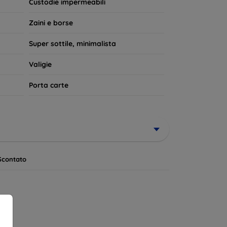
Custodie impermeabili
Zaini e borse
Super sottile, minimalista
Valigie
Porta carte
Scontato