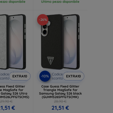
ezzo disponibile
Ultimo pezzo disponibile
-26%
odice
Codice
-10%
EXTRA10
EXTRA10
conto
sconto
ss Fixed Glitter
Case Guess Fixed Glitter
e for
Triangle MagSafe for
Galaxy S26 Ultra
Samsung Galaxy S26 black
UHMS26LPFGTSCMS)
(GUHMS26SPFGTSCMK)
29,90 €
28,90 €
1,51 €
21,51 €