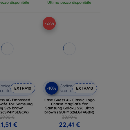
ezzo disponibile
Ultimo pezzo disponibile
-27%
odice
Codice
-10%
EXTRA10
EXTRA10
conto
sconto
ess 4G Embossed
Case Guess 4G Classic Logo
 for Samsung
Charm MagSafe for
xy S26 brown
Samsung Galaxy S26 Ultra
S26SP4MSEGCW)
brown (GUHMS26LGF4GBR)
29,90 €
30,90 €
1,51 €
22,41 €