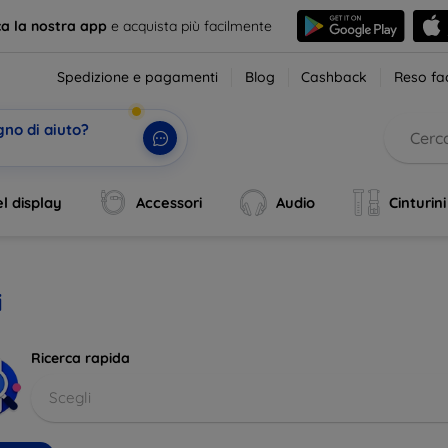
ca la nostra app
e acquista più facilmente
Spedizione e pagamenti
Blog
Cashback
Reso fac
gno di aiuto?
il tu
|
l display
Accessori
Audio
Cinturini
i
Ricerca rapida
Scegli