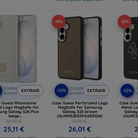
-18%
-18%
Codice
Codice
C
%
-10%
-10%
EXTRA10
EXTRA10
sconto
sconto
s
e Guess Rhinestone
Case Guess Perforated Logo
Case Gue
d Logo MagSafe for
MagSafe for Samsung
Metal Logo 
ng Galaxy S26 Plus
Galaxy S26 brown
Galaxy
beige
(GUHMS26S5PG4SRGW)
(GUHC
HMS26MPGCRMDEE)
30,90 €
31,90 €
25,11 €
26,01 €
2
mo pezzo disponibile
Ultimo pezzo disponibile
Ultimo p