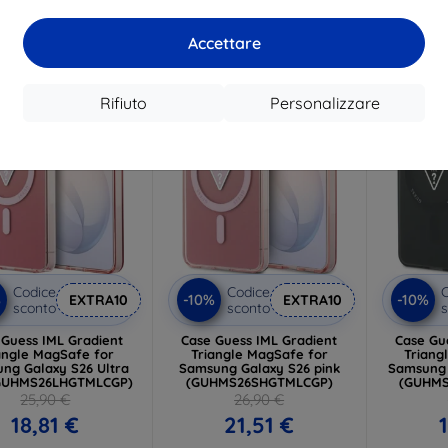
mo pezzo disponibile
Ultimo pezzo disponibile
Ultimo p
Accettare
-20%
-27%
Rifiuto
Personalizzare
Codice
Codice
C
%
-10%
-10%
EXTRA10
EXTRA10
sconto
sconto
s
 Guess IML Gradient
Case Guess IML Gradient
Case Gu
angle MagSafe for
Triangle MagSafe for
Triang
ng Galaxy S26 Ultra
Samsung Galaxy S26 pink
Samsung 
(GUHMS26LHGTMLCGP)
(GUHMS26SHGTMLCGP)
(GUHM
25,90 €
26,90 €
18,81 €
21,51 €