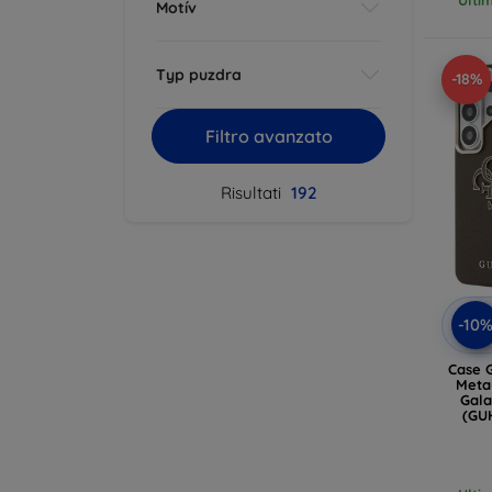
Motív
Typ puzdra
-18%
Filtro avanzato
Risultati
192
-10
Case 
Metal L
Gala
(GU