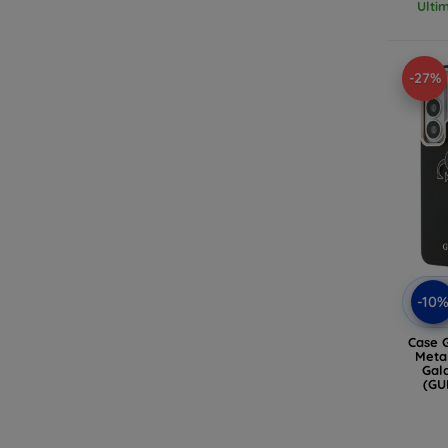
Ulti
-27%
-10
Case 
Metal L
Gala
(GU