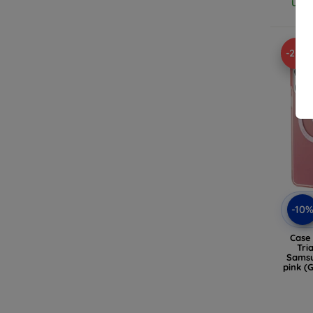
Ulti
-27%
-10
Case
Tri
Samsu
pink 