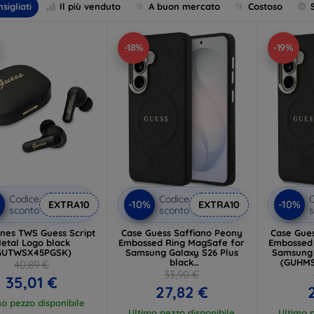
sigliati
Il più venduto
A buon mercato
Costoso
-18%
-19%
Codice
Codice
C
%
-10%
-10%
EXTRA10
EXTRA10
sconto
sconto
s
nes TWS Guess Script
Case Guess Saffiano Peony
Case Gue
etal Logo black
Embossed Ring MagSafe for
Embossed Ring Ma
GUTWSX45PGSK)
Samsung Galaxy S26 Plus
Samsung 
black
(GUHM
40,89 €
(GUHMS26MPSAMSECK)
33,90 €
35,01 €
27,82 €
mo pezzo disponibile
Ultimo pezzo disponibile
Ultimo p