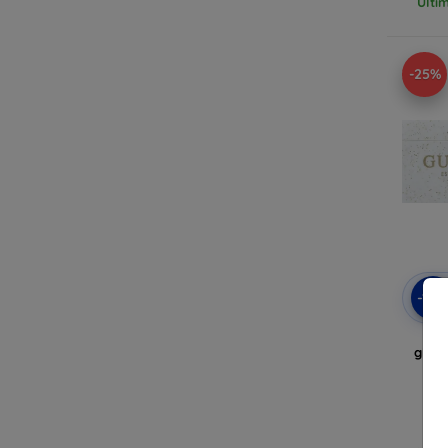
Ulti
-25%
-10
Cu
glitt
Air