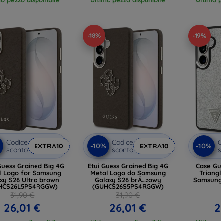
-18%
-19%
Codice
Codice
C
%
-10%
-10%
EXTRA10
EXTRA10
sconto
sconto
s
Guess Grained Big 4G
Etui Guess Grained Big 4G
Case Gue
ogo for Samsung
Metal Logo do Samsung
Triangle MagSaf
xy S26 Ultra brown
Galaxy S26 brÄ…zowy
Samsung
HCS26L5PS4RGGW)
(GUHCS26S5PS4RGGW)
(GUHM
31,90 €
31,90 €
26,01 €
26,01 €
2