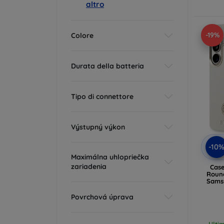
altro
-19%
Colore
Durata della batteria
Tipo di connettore
Výstupný výkon
-10
Maximálna uhlopriečka
zariadenia
Cas
Roun
Samsu
(GU
Povrchová úprava
Ulti