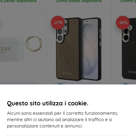
mo pezzo disponibile
Ultimo pezzo disponibile
Ultimo p
-27%
-26%
Codice
Codice
C
%
-10%
-10%
EXTRA10
EXTRA10
sconto
sconto
s
Questo sito utilizza i cookie.
stodia in silicone
Case Guess Perforated Logo
Case Gues
erata Guess Ring per
MagSafe for Samsung
MagSafe fo
Pods Pro 3 bianca
Galaxy S26 Ultra brown
Gala
Alcuni sono essenziali per il corretto funzionamento,
(GUAP3SGGEH)
(GUHMS26L5PG4SRGW)
(GUHM
mentre altri ci aiutano ad analizzare il traffico e a
17,90 €
30,90 €
personalizzare contenuti e annunci.
13,41 €
22,41 €
2