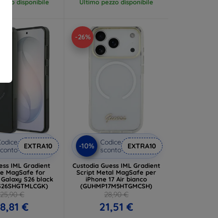
ezzo disponibile
Ultimo pezzo disponibile
-26%
odice
Codice
-10%
EXTRA10
EXTRA10
conto
sconto
ess IML Gradient
Custodia Guess IML Gradient
le MagSafe for
Script Metal MagSafe per
Galaxy S26 black
iPhone 17 Air bianco
S26SHGTMLCGK)
(GUHMP17M5HTGMCSH)
25,90 €
28,90 €
18,81 €
21,51 €