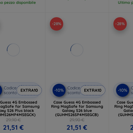
mo pezzo disponibile
Ultimo p
-28%
-28%
Codice
Codice
C
%
-10%
-10%
EXTRA10
EXTRA10
sconto
sconto
s
 Guess 4G Embossed
Case Guess 4G Embossed
Case Gu
Safe for Samsung
Ring MagSafe for Samsung
Ring MagSafe
axy S26 Plus black
Galaxy S26 blue
Gala
HMS26MP4MSEGCK)
(GUHMS26SP4MSEGCB)
(GUHM
29,90 €
29,90 €
21,51 €
21,51 €
2