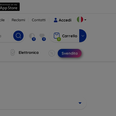
ile
Reclami
Contatti
Accedi
Carrello
0
0
0
Elettronica
Svendita