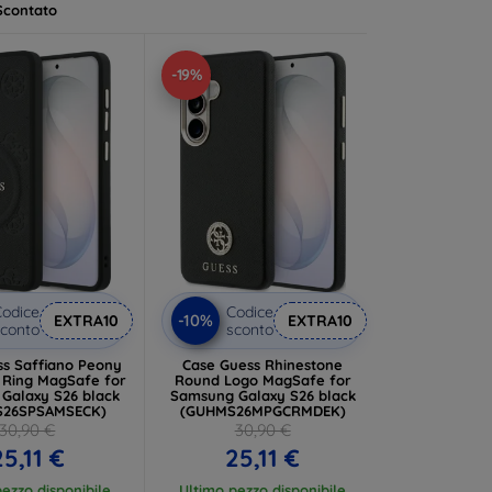
Scontato
-19%
odice
Codice
-10%
EXTRA10
EXTRA10
conto
sconto
ss Saffiano Peony
Case Guess Rhinestone
gSafe for
Round Logo MagSafe for
Galaxy S26 black
Samsung Galaxy S26 black
S26SPSAMSECK)
(GUHMS26MPGCRMDEK)
30,90 €
30,90 €
25,11 €
25,11 €
ezzo disponibile
Ultimo pezzo disponibile