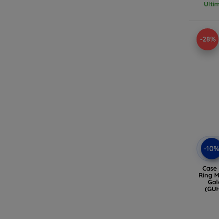
Ulti
-28%
-10
Case
Ring Mag
Gal
(GU