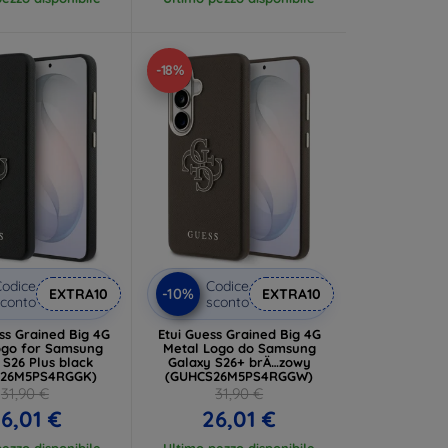
-18%
odice
Codice
-10%
EXTRA10
EXTRA10
conto
sconto
ss Grained Big 4G
Etui Guess Grained Big 4G
for Samsung
Metal Logo do Samsung
 S26 Plus black
Galaxy S26+ brÄ…zowy
S26M5PS4RGGK)
(GUHCS26M5PS4RGGW)
31,90 €
31,90 €
6,01 €
26,01 €
ezzo disponibile
Ultimo pezzo disponibile