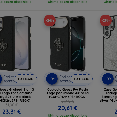
mo pezzo disponibile
Ultimo pezzo disponibile
Ultimo p
-26%
-28%
Codice
Codice
C
%
-10%
-10%
EXTRA10
EXTRA10
sconto
sconto
s
Guess Grained Big 4G
Custodia Guess FW Resin
Case Gue
ogo for Samsung
Logo per iPhone Air nera
Triangle MagSaf
xy S26 Ultra black
(GUHCP17M5PS4RGGK)
Samsung 
HCS26L5PS4RGGK)
silver (G
27,90 €
31,90 €
20,61 €
23,31 €
2
Ultimo pezzo disponibile