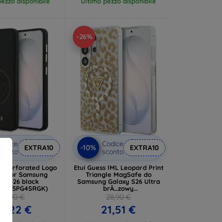
ezzo disponibile
Ultimo pezzo disponibile
-26%
odice
Codice
-10%
EXTRA10
EXTRA10
conto
sconto
s Perforated Logo
Etui Guess IML Leopard Print
r Samsung
Triangle MagSafe do
xy S26 black
Samsung Galaxy S26 Ultra
S26S5PG4SRGK)
brÄ…zowy
(GUHMS26LHLEGTGLW)
32,90 €
28,90 €
4,22 €
21,51 €