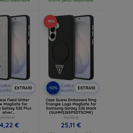
-19%
odice
Codice
-10%
EXTRA10
EXTRA10
conto
sconto
ss Fixed Glitter
Case Guess Embossed Ring
e for
Triangle Logo MagSafe for
 Galaxy S26 Plus
Samsung Galaxy S26 black
silver
(GUHMS26SPSDTSCMK)
S26MPFGTSCMS)
29,90 €
30,90 €
4,22 €
25,11 €