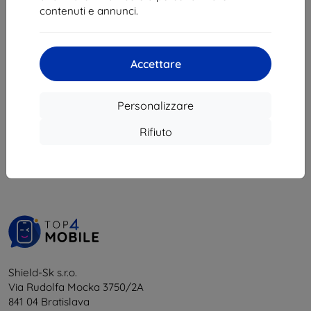
7,11 €
contenuti e annunci.
Ultimo pezzo disponibile
Accettare
Personalizzare
1
-
5
del totale
5
.
Rifiuto
«
1
»
Shield-Sk s.r.o.
Via Rudolfa Mocka 3750/2A
841 04 Bratislava