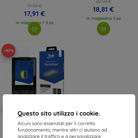
20,90 €
19,90 €
18,81 €
17,91 €
In magazzino 3 pz
In magazzino > 5 pz
-40%
Codice
-10%
EXTRA10
sconto
Questo sito utilizza i cookie.
3MK FlexibleGlass vetro ibrido
Alcuni sono essenziali per il corretto
per Yanosik RS
funzionamento, mentre altri ci aiutano ad
11,90 €
analizzare il traffico e a personalizzare