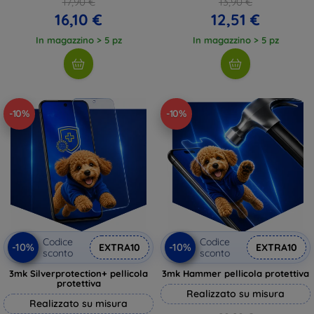
17,90 €
13,90 €
16,10 €
12,51 €
In magazzino > 5 pz
In magazzino > 5 pz
-10%
-10%
Codice
Codice
-10%
-10%
EXTRA10
EXTRA10
sconto
sconto
3mk Silverprotection+ pellicola
3mk Hammer pellicola protettiva
protettiva
Realizzato su misura
Realizzato su misura