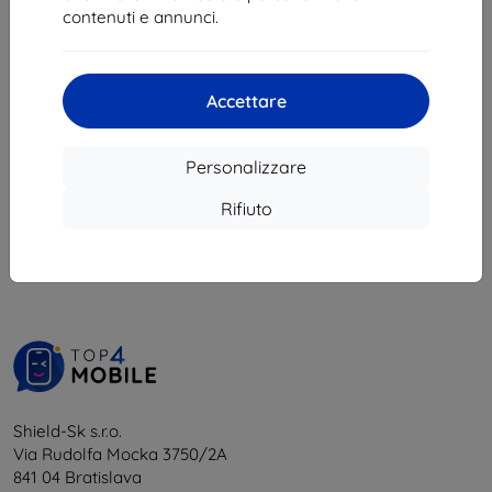
10,71 €
6,21 €
contenuti e annunci.
In magazzino > 5 pz
Ultimo pezzo disponibile
Accettare
Personalizzare
1
-
6
del totale
6
.
Rifiuto
«
1
»
Shield-Sk s.r.o.
Via Rudolfa Mocka 3750/2A
841 04 Bratislava