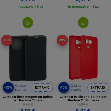
In magazzino > 5 pz
In magazzino > 5 pz
-10%
-10%
Codice
Codice
-10%
-10%
EXTRA10
EXTRA10
sconto
sconto
Custodia libro magnetica Beline
Custodia in silicone Beline per
per Realme 11 nero
Realme 11 5G, rosso
9,89 €
9,89 €
8,91 €
8,91 €