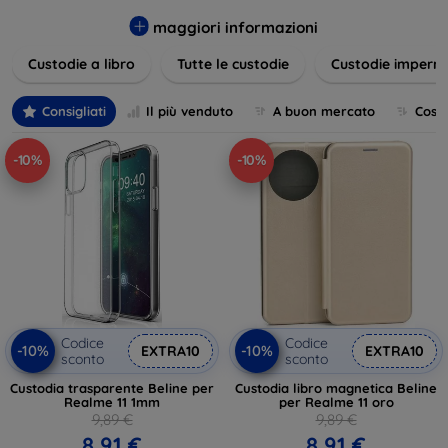
varietà di design eleganti e funzionali, perfetti per ogni
esigenza e gusto. Proteggete il vostro dispositivo con le
maggiori informazioni
nostre soluzioni innovative e chic!
Custodie a libro
Tutte le custodie
Custodie imperme
Consigliati
Il più venduto
A buon mercato
Cost
-10%
-10%
Codice
Codice
-10%
-10%
EXTRA10
EXTRA10
sconto
sconto
Custodia trasparente Beline per
Custodia libro magnetica Beline
Realme 11 1mm
per Realme 11 oro
9,89 €
9,89 €
8,91 €
8,91 €