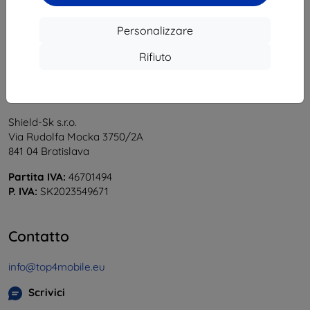
Personalizzare
Rifiuto
Shield-Sk s.r.o.
Via Rudolfa Mocka 3750/2A
841 04 Bratislava
Partita IVA:
46701494
P. IVA:
SK2023549671
Contatto
info@top4mobile.eu
Scrivici