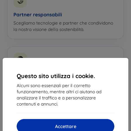
🤝
Partner responsabili
Scegliamo tecnologie e partner che condividono
la nostra visione della sostenibilità.
🌍
Pensiamo al futuro
Questo sito utilizza i cookie.
Anche le piccole decisioni fanno la differenza. Per
Alcuni sono essenziali per il corretto
questo cerchiamo costantemente soluzioni
funzionamento, mentre altri ci aiutano ad
sempre più sostenibili.
analizzare il traffico e a personalizzare
contenuti e annunci.
🐾 Quando la tecnologia può aiutare sia i clienti
che il pianeta, per noi ha davvero senso.
Accettare