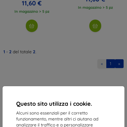
11,60 €
In magazzino > 5 pz
In magazzino > 5 pz
1
-
2
del totale
2
.
«
1
»
Questo sito utilizza i cookie.
Shield-Sk s.r.o.
Alcuni sono essenziali per il corretto
Via Rudolfa Mocka 3750/2A
funzionamento, mentre altri ci aiutano ad
841 04 Bratislava
analizzare il traffico e a personalizzare