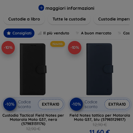
varietà di design eleganti e funzionali, perfetti per ogni
esigenza e gusto. Proteggete il vostro dispositivo con le
maggiori informazioni
nostre soluzioni innovative e chic!
Custodie a libro
Tutte le custodie
Custodie imperme
Consigliati
Il più venduto
A buon mercato
Cost
Novità
-10%
-10%
Codice
Codice
-10%
-10%
EXTRA10
EXTRA10
sconto
sconto
Custodia Tactical Field Notes per
Field Notes tattico per Motorola
Motorola Moto G37, nera
Moto G37, blu (57983129817)
(57983131176)
12,90 €
12,90 €
11,60 €