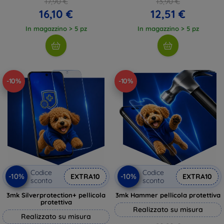
17,90 €
13,90 €
16,10 €
12,51 €
In magazzino > 5 pz
In magazzino > 5 pz
-10%
-10%
Codice
Codice
-10%
-10%
EXTRA10
EXTRA10
sconto
sconto
3mk Silverprotection+ pellicola
3mk Hammer pellicola protettiva
protettiva
Realizzato su misura
Realizzato su misura