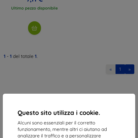
Ultimo pezzo disponibile
1
-
1
del totale
1
.
«
1
»
Questo sito utilizza i cookie.
Shield-Sk s.r.o.
Alcuni sono essenziali per il corretto
Via Rudolfa Mocka 3750/2A
funzionamento, mentre altri ci aiutano ad
841 04 Bratislava
analizzare il traffico e a personalizzare