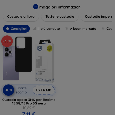
varietà di design eleganti e funzionali, perfetti per ogni
esigenza e gusto. Proteggete il vostro dispositivo con le
maggiori informazioni
nostre soluzioni innovative e chic!
Custodie a libro
Tutte le custodie
Custodie imperme
Consigliati
Il più venduto
A buon mercato
Cost
-35%
Codice
-10%
EXTRA10
sconto
Custodia opaca 3MK per Realme
15 5G/15 Pro 5G nera
10,89 €
7,11 €