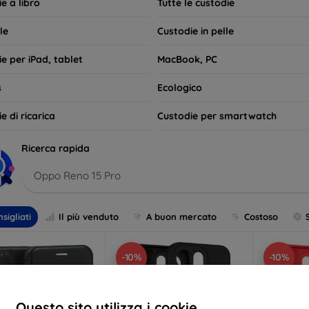
e a libro
Tutte le custodie
le
Custodie in pelle
e per iPad, tablet
MacBook, PC
s
Ecologico
e di ricarica
Custodie per smartwatch
Ricerca rapida
Oppo Reno 15 Pro
sigliati
Il più venduto
A buon mercato
Costoso
-10%
-10%
Questo sito utilizza i cookie.