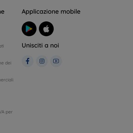
ne
Applicazione mobile
Unisciti a noi
ti
ne dei
erciali
VA per