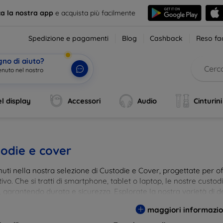
ca la nostra app
e acquista più facilmente
Spedizione e pagamenti
Blog
Cashback
Reso fac
gno di aiuto?
enuto nel nostro
l display
Accessori
Audio
Cinturini
odie e cover
ti nella nostra selezione di Custodie e Cover, progettate per off
tivo. Che si tratti di smartphone, tablet o laptop, le nostre custo
, garantendo durata e sicurezza. Esplorate la nostra varietà di de
a e gusto. Proteggete il vostro dispositivo con le nostre soluzioni
maggiori informazio