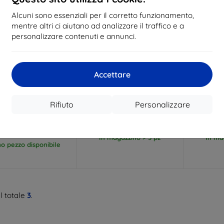
Alcuni sono essenziali per il corretto funzionamento,
mentre altri ci aiutano ad analizzare il traffico e a
personalizzare contenuti e annunci.
Codice
Codice
C
Accettare
%
-10%
-10%
EXTRA10
EXTRA10
sconto
sconto
s
ia magnetica a libro
Custodia in silicone Beline
Custodia 
ne per Oppo Reno 15
per Oppo Reno 15 Pro nera
per Oppo 
Rifiuto
Personalizzare
ero (05908047990016)
9,89 €
9,89 €
8,91 €
8,91 €
In magazzino > 5 pz
In ma
mo pezzo disponibile
l totale
3
.