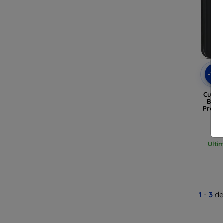
-10
Custod
Beli
Pro n
Ulti
1
-
3
de