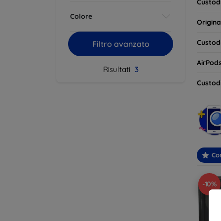
Custodi
Colore
Origina
Custodi
Filtro avanzato
AirPod
Risultati
3
Custodi
Con
-10%