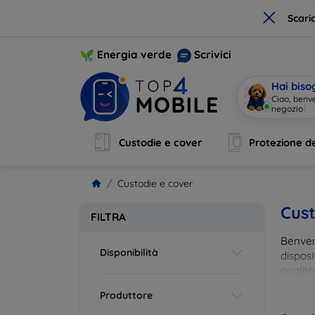
×
Scari
Energia verde
Scrivici
Hai biso
Ciao, benv
negozio
|
Custodie e cover
Protezione de
Custodie e cover
Cust
FILTRA
Benvenu
Disponibilità
disposi
qualità
esigenz
Produttore