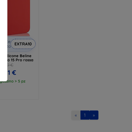
odice
EXTRA10
conto
in silicone Beline
Reno 15 Pro rossa
9,89 €
8,91 €
gazzino > 5 pz
«
1
»