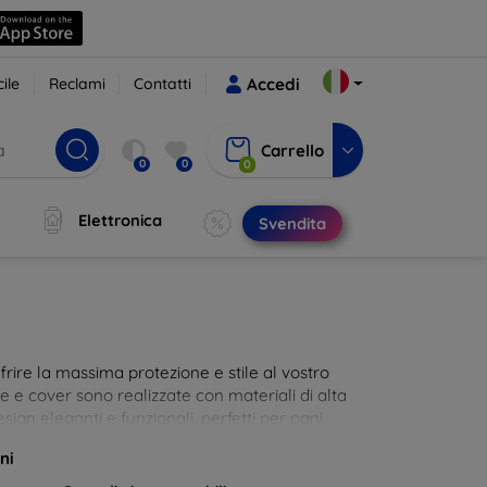
ile
Reclami
Contatti
Accedi
Carrello
0
0
0
Elettronica
Svendita
rire la massima protezione e stile al vostro
die e cover sono realizzate con materiali di alta
sign eleganti e funzionali, perfetti per ogni
 innovative e chic!
ni