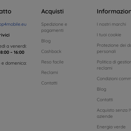
atto
Acquisti
Informazio
op4mobile.eu
Spedizione e
I nostri marchi
pagamenti
I tuoi cookie
ivici
Blog
Protezione dei da
dì a venerdì:
Cashback
personali
e
8:00 – 16:00
Reso facile
Politica di gestio
 e domenica:
reclami
Reclami
Condizioni comm
Contatti
Blog
Contatti
Acquisto senza I
aziende
Energia verde