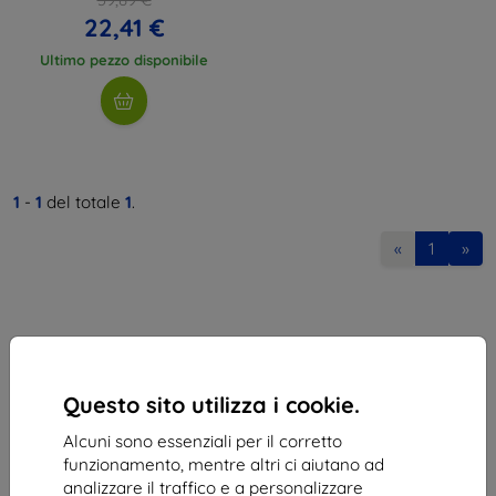
22,41 €
Ultimo pezzo disponibile
1
-
1
del totale
1
.
«
1
»
Questo sito utilizza i cookie.
Shield-Sk s.r.o.
Alcuni sono essenziali per il corretto
Via Rudolfa Mocka 3750/2A
funzionamento, mentre altri ci aiutano ad
841 04 Bratislava
analizzare il traffico e a personalizzare