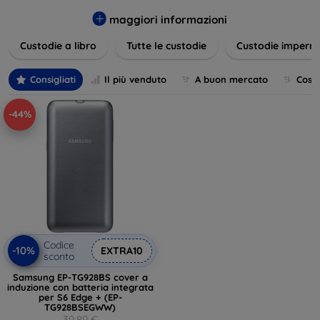
varietà di design eleganti e funzionali, perfetti per ogni
esigenza e gusto. Proteggete il vostro dispositivo con le
maggiori informazioni
nostre soluzioni innovative e chic!
Custodie a libro
Tutte le custodie
Custodie imperme
Consigliati
Il più venduto
A buon mercato
Cost
-44%
Codice
-10%
EXTRA10
sconto
Samsung EP-TG928BS cover a
induzione con batteria integrata
per S6 Edge + (EP-
TG928BSEGWW)
39,89 €