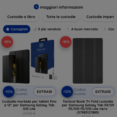
varietà di design eleganti e funzionali, perfetti per ogni
esigenza e gusto. Proteggete il vostro dispositivo con le
maggiori informazioni
nostre soluzioni innovative e chic!
Custodie a libro
Tutte le custodie
Custodie imperme
Consigliati
Il più venduto
A buon mercato
Cost
-10%
-10%
Codice
Codice
-10%
-10%
EXTRA10
EXTRA10
sconto
sconto
Custodia morbida per tablet fino
Tactical Book Tri Fold custodia
a 12" per Samsung Galaxy Tab
per Samsung Galaxy Tab S9/S9
S10 Lite
FE/S10 FE/S10 Lite nero
(57983127889)
27,90 €
27,90 €