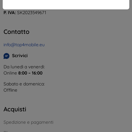
Partita IVA:
46701494
P. IVA:
SK2023549671
Contatto
info@top4mobile.eu
Scrivici
Da lunedì a venerdì:
Online
8:00 – 16:00
Sabato e domenica:
Offline
Acquisti
Spedizione e pagamenti