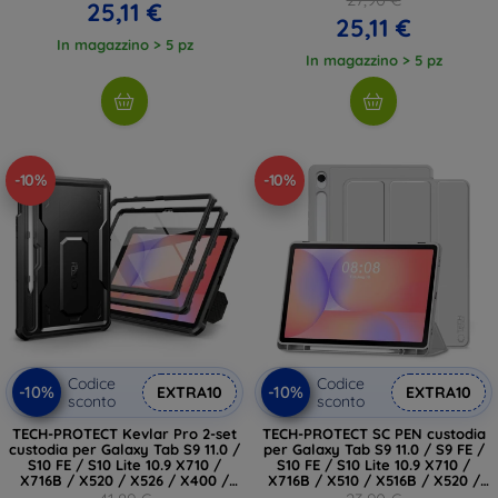
25,11 €
25,11 €
In magazzino > 5 pz
In magazzino > 5 pz
-10%
-10%
Codice
Codice
-10%
-10%
EXTRA10
EXTRA10
sconto
sconto
TECH-PROTECT Kevlar Pro 2-set
TECH-PROTECT SC PEN custodia
custodia per Galaxy Tab S9 11.0 /
per Galaxy Tab S9 11.0 / S9 FE /
S10 FE / S10 Lite 10.9 X710 /
S10 FE / S10 Lite 10.9 X710 /
X716B / X520 / X526 / X400 /
X716B / X510 / X516B / X520 /
X406B nero (5906302335879)
X526 / X400 / X406B Grigio