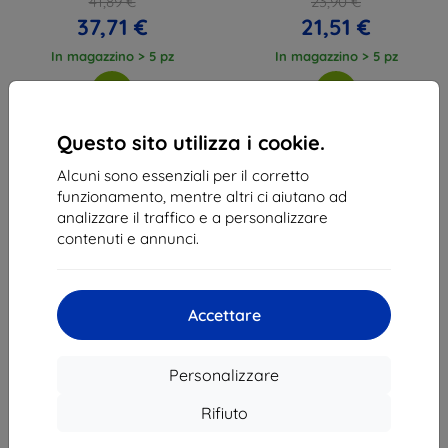
41,89 €
23,90 €
(5906302332731)
37,71 €
21,51 €
In magazzino > 5 pz
In magazzino > 5 pz
Questo sito utilizza i cookie.
Alcuni sono essenziali per il corretto
1
-
4
del totale
4
.
funzionamento, mentre altri ci aiutano ad
analizzare il traffico e a personalizzare
«
1
»
contenuti e annunci.
Accettare
Personalizzare
Shield-Sk s.r.o.
Via Rudolfa Mocka 3750/2A
Rifiuto
841 04 Bratislava