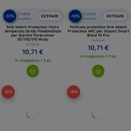
Codice
Codice
-10%
-10%
EXTRA10
EXTRA10
sconto
sconto
3mk Watch Protection Vetro
Pellicola protettiva 3mk Watch
temperato ibrido FlexibleGlass
Protection ARC per Xiaomi Smart
per Garmin Forerunner
Band 10 Pro
70/170/170 Music
11,90 €
11,90 €
10,71 €
10,71 €
In magazzino > 5 pz
In magazzino > 5 pz
-10%
-10%