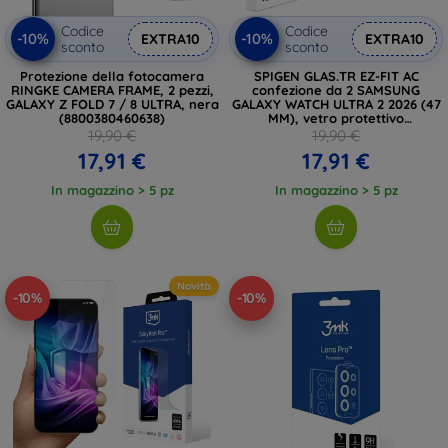
Codice
Codice
-10%
-10%
EXTRA10
EXTRA10
sconto
sconto
Protezione della fotocamera
SPIGEN GLAS.TR EZ-FIT AC
RINGKE CAMERA FRAME, 2 pezzi,
confezione da 2 SAMSUNG
GALAXY Z FOLD 7 / 8 ULTRA, nera
GALAXY WATCH ULTRA 2 2026 (47
(8800380460638)
MM), vetro protettivo
trasparente
19,90 €
19,90 €
17,91 €
17,91 €
In magazzino > 5 pz
In magazzino > 5 pz
Novità
-10%
-10%