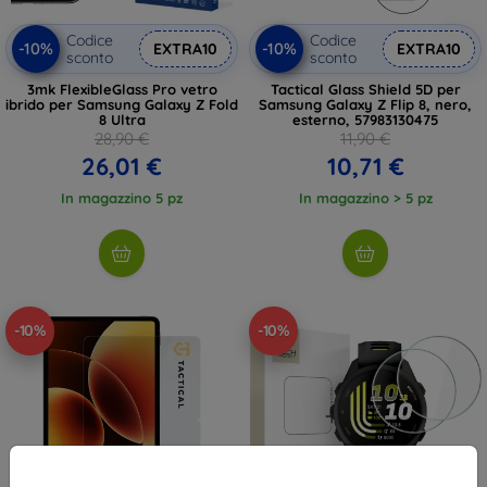
Codice
Codice
-10%
-10%
EXTRA10
EXTRA10
sconto
sconto
3mk FlexibleGlass Pro vetro
Tactical Glass Shield 5D per
ibrido per Samsung Galaxy Z Fold
Samsung Galaxy Z Flip 8, nero,
8 Ultra
esterno, 57983130475
28,90 €
11,90 €
26,01 €
10,71 €
In magazzino 5 pz
In magazzino > 5 pz
-10%
-10%