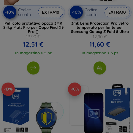
Codice
Codice
-10%
-10%
EXTRA10
EXTRA10
sconto
sconto
Pellicola protettiva opaca 3MK
3mk Lens Protection Pro vetro
Silky Matt Pro per Oppo Find X9
temperato per lente per
Pro ()
Samsung Galaxy Z Fold 8 Ultra
13,90 €
12,90 €
12,51 €
11,60 €
In magazzino > 5 pz
In magazzino > 5 pz
-10%
-10%