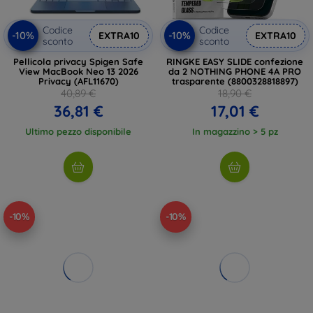
Codice
Codice
-10%
-10%
EXTRA10
EXTRA10
sconto
sconto
Pellicola privacy Spigen Safe
RINGKE EASY SLIDE confezione
View MacBook Neo 13 2026
da 2 NOTHING PHONE 4A PRO
Privacy (AFL11670)
trasparente (8800328818897)
40,89 €
18,90 €
36,81 €
17,01 €
Ultimo pezzo disponibile
In magazzino > 5 pz
-10%
-10%