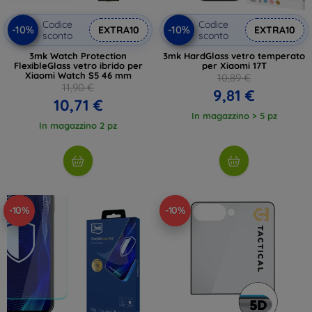
Codice
Codice
-10%
-10%
EXTRA10
EXTRA10
sconto
sconto
3mk Watch Protection
3mk HardGlass vetro temperato
FlexibleGlass vetro ibrido per
per Xiaomi 17T
Xiaomi Watch S5 46 mm
10,89 €
11,90 €
9,81 €
10,71 €
In magazzino > 5 pz
In magazzino 2 pz
-10%
-10%