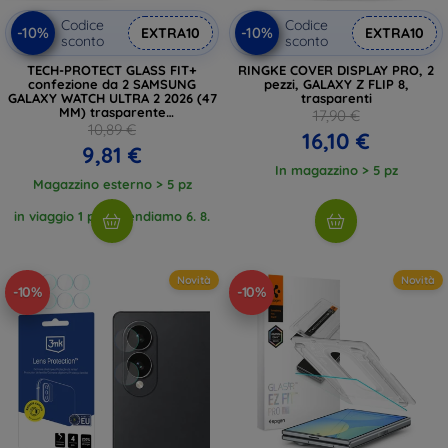
Codice
Codice
-10%
-10%
EXTRA10
EXTRA10
sconto
sconto
TECH-PROTECT GLASS FIT+
RINGKE COVER DISPLAY PRO, 2
confezione da 2 SAMSUNG
pezzi, GALAXY Z FLIP 8,
GALAXY WATCH ULTRA 2 2026 (47
trasparenti
MM) trasparente
17,90 €
(5906302324668)
10,89 €
16,10 €
9,81 €
In magazzino > 5 pz
Magazzino esterno > 5 pz
in viaggio 1 pz, attendiamo 6. 8.
2026
Novità
Novità
-10%
-10%