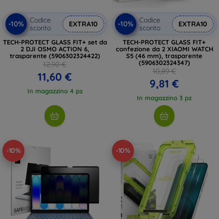
Codice
Codice
-10%
-10%
EXTRA10
EXTRA10
sconto
sconto
TECH-PROTECT GLASS FIT+ set da
TECH-PROTECT GLASS FIT+
2 DJI OSMO ACTION 6,
confezione da 2 XIAOMI WATCH
trasparente (5906302324422)
S5 (46 mm), trasparente
(5906302324347)
12,90 €
10,89 €
11,60 €
9,81 €
In magazzino 4 pz
In magazzino 3 pz
-10%
-10%