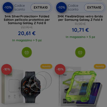
Codice
Codice
-10%
-10%
EXTRA10
EXTRA10
sconto
sconto
3mk SilverProtection+ Folded
3MK FlexibleGlass vetro ibrido
Edition pellicola protettiva per
per Samsung Galaxy Z Fold 8
Samsung Galaxy Z Fold 8
11,90 €
22,90 €
10,71 €
20,61 €
In magazzino > 5 pz
In magazzino > 5 pz
Novità
Novità
-10%
-10%