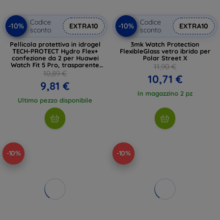
Codice
Codice
-10%
-10%
EXTRA10
EXTRA10
sconto
sconto
Pellicola protettiva in idrogel
3mk Watch Protection
TECH-PROTECT Hydro Flex+
FlexibleGlass vetro ibrido per
confezione da 2 per Huawei
Polar Street X
Watch Fit 5 Pro, trasparente
11,90 €
(5906302323852)
10,89 €
10,71 €
9,81 €
In magazzino 2 pz
Ultimo pezzo disponibile
-10%
-10%