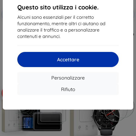
Questo sito utilizza i cookie.
Codice
Codice
-10%
-10%
EXTRA10
EXTRA10
sconto
sconto
Alcuni sono essenziali per il corretto
funzionamento, mentre altri ci aiutano ad
Vetro protettivo Tactical Glass
TECH-PROTECT GLASS FIT+
analizzare il traffico e a personalizzare
per Xiaomi Pad 7/8/8 Pro,
confezione da 2 per Garmin
trasparente (57983130431)
Forerunner 70 / 170, trasparente
contenuti e annunci.
14,90 €
10,89 €
13,41 €
9,81 €
In magazzino > 5 pz
In magazzino 3 pz
Accettare
Personalizzare
Rifiuto
-10%
-10%