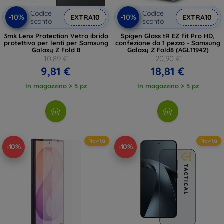
Codice
Codice
-10%
-10%
EXTRA10
EXTRA10
sconto
sconto
3mk Lens Protection Vetro ibrido
Spigen Glass tR EZ Fit Pro HD,
protettivo per lenti per Samsung
confezione da 1 pezzo - Samsung
Galaxy Z Fold 8
Galaxy Z Fold8 (AGL11942)
10,89 €
20,90 €
9,81 €
18,81 €
In magazzino > 5 pz
In magazzino > 5 pz
Novità
Novità
-10%
-10%