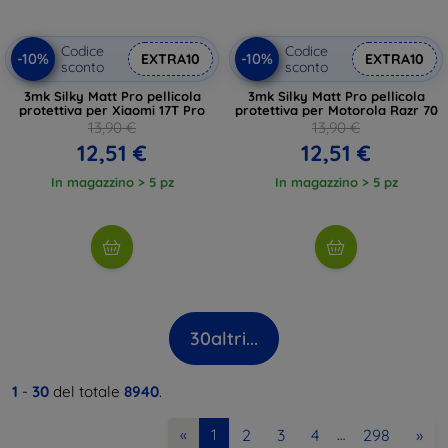
Codice
Codice
-10%
-10%
EXTRA10
EXTRA10
sconto
sconto
3mk Silky Matt Pro pellicola
3mk Silky Matt Pro pellicola
protettiva per Xiaomi 17T Pro
protettiva per Motorola Razr 70
13,90 €
13,90 €
12,51 €
12,51 €
In magazzino > 5 pz
In magazzino > 5 pz
30
altri...
1
-
30
del totale
8940
.
2
3
4
298
»
«
1
…