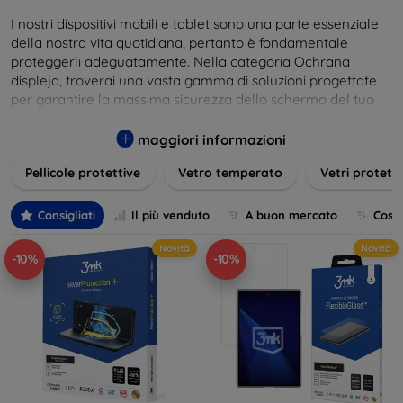
I nostri dispositivi mobili e tablet sono una parte essenziale
della nostra vita quotidiana, pertanto è fondamentale
proteggerli adeguatamente. Nella categoria Ochrana
displeja, troverai una vasta gamma di soluzioni progettate
per garantire la massima sicurezza dello schermo del tuo
dispositivo. I nostri prodotti includono protezioni in vetro
temperato, pellicole protettive e custodie con protezione
maggiori informazioni
integrata, tutte pensate per adattarsi perfettamente ai vari
Pellicole protettive
Vetro temperato
Vetri protett
modelli di smartphone e tablet. Le protezioni per display
offrono una resistenza straordinaria contro graffi, urti e
impronte, mantenendo allo stesso tempo la trasparenza e
Consigliati
Il più venduto
A buon mercato
Cost
la sensibilità al tocco dello schermo. Scegli la protezione
Novità
Novità
ideale per le tue esigenze e mantieni il tuo dispositivo come
-10%
-10%
nuovo più a lungo.