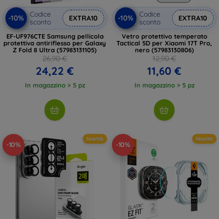
Codice
Codice
-10%
-10%
EXTRA10
EXTRA10
sconto
sconto
EF-UF976CTE Samsung pellicola
Vetro protettivo temperato
protettiva antiriflesso per Galaxy
Tactical 5D per Xiaomi 17T Pro,
Z Fold 8 Ultra (57983131105)
nero (57983130806)
26,90 €
12,90 €
24,22 €
11,60 €
In magazzino > 5 pz
In magazzino > 5 pz
Novità
Novità
-10%
-10%