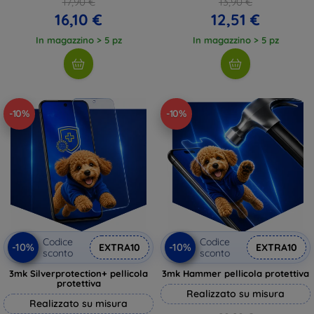
17,90 €
13,90 €
16,10 €
12,51 €
In magazzino > 5 pz
In magazzino > 5 pz
-10%
-10%
Codice
Codice
-10%
-10%
EXTRA10
EXTRA10
sconto
sconto
3mk Silverprotection+ pellicola
3mk Hammer pellicola protettiva
protettiva
Realizzato su misura
Realizzato su misura