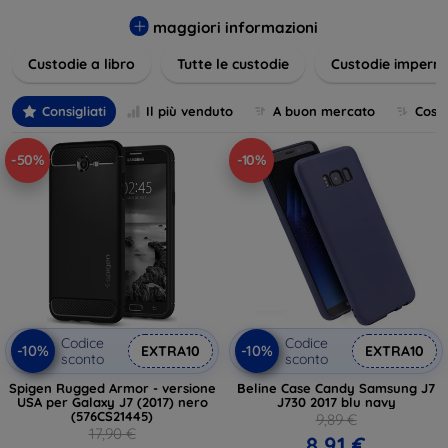
varietà di design eleganti e funzionali, perfetti per ogni
esigenza e gusto. Proteggete il vostro dispositivo con le
maggiori informazioni
nostre soluzioni innovative e chic!
Custodie a libro
Tutte le custodie
Custodie imperme
Consigliati
Il più venduto
A buon mercato
Cost
-50%
-10%
Codice
Codice
-10%
-10%
EXTRA10
EXTRA10
sconto
sconto
Spigen Rugged Armor - versione
Beline Case Candy Samsung J7
USA per Galaxy J7 (2017) nero
J730 2017 blu navy
(576CS21445)
9,89 €
17,90 €
8,91 €