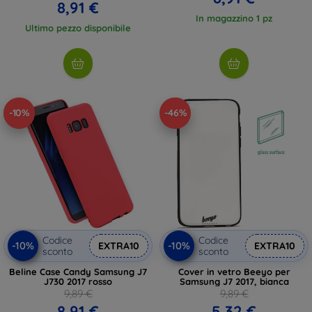
8,91 €
In magazzino 1 pz
Ultimo pezzo disponibile
-10%
-46%
Codice
Codice
-10%
-10%
EXTRA10
EXTRA10
sconto
sconto
Beline Case Candy Samsung J7
Cover in vetro Beeyo per
J730 2017 rosso
Samsung J7 2017, bianca
9,89 €
9,89 €
8,91 €
5,32 €