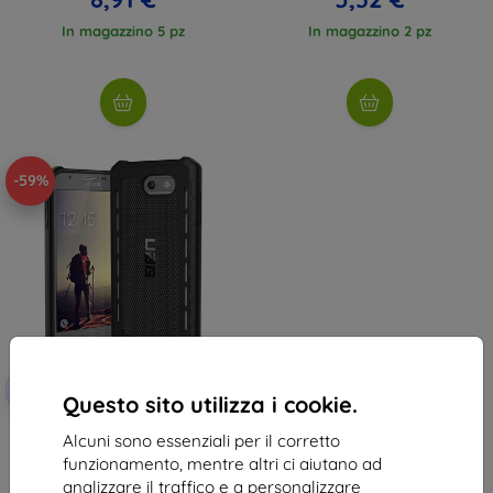
In magazzino 5 pz
In magazzino 2 pz
-59%
Codice
-10%
EXTRA10
sconto
Questo sito utilizza i cookie.
Custodia UAG outback, nera -
Alcuni sono essenziali per il corretto
Samsung Galaxy J7 (2017)
(GLXJ7-17-O-BK)
funzionamento, mentre altri ci aiutano ad
41,89 €
analizzare il traffico e a personalizzare