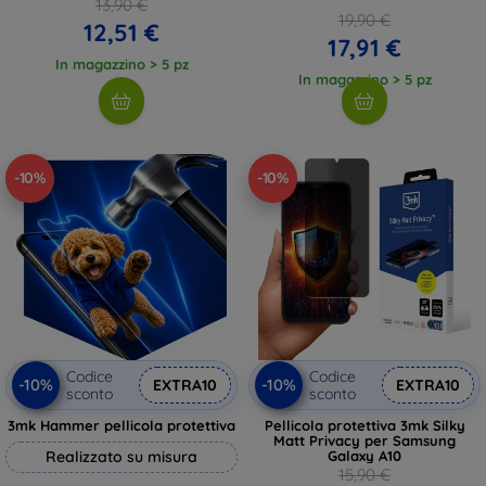
13,90 €
19,90 €
12,51 €
17,91 €
In magazzino > 5 pz
In magazzino > 5 pz
-10%
-10%
Codice
Codice
-10%
-10%
EXTRA10
EXTRA10
sconto
sconto
3mk Hammer pellicola protettiva
Pellicola protettiva 3mk Silky
Matt Privacy per Samsung
Realizzato su misura
Galaxy A10
15,90 €