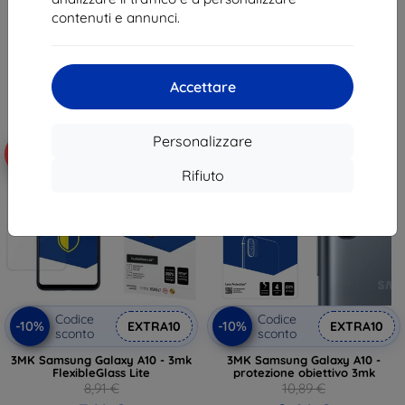
9,81 €
10,71 €
contenuti e annunci.
In magazzino > 5 pz
In magazzino > 5 pz
Accettare
Personalizzare
-20%
-10%
Rifiuto
Codice
Codice
-10%
-10%
EXTRA10
EXTRA10
sconto
sconto
3MK Samsung Galaxy A10 - 3mk
3MK Samsung Galaxy A10 -
FlexibleGlass Lite
protezione obiettivo 3mk
8,91 €
10,89 €