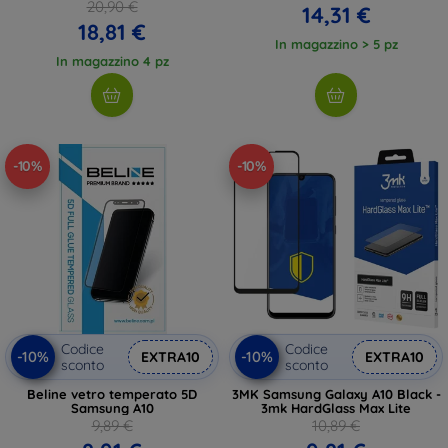
20,90 €
14,31 €
18,81 €
In magazzino > 5 pz
In magazzino 4 pz
-10%
-10%
Codice
Codice
-10%
-10%
EXTRA10
EXTRA10
sconto
sconto
Beline vetro temperato 5D
3MK Samsung Galaxy A10 Black -
Samsung A10
3mk HardGlass Max Lite
9,89 €
10,89 €