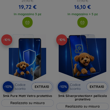
21,90 €
17,90 €
19,72 €
16,10 €
In magazzino 3 pz
In magazzino > 5 pz
-10%
-10%
Codice
Codice
-10%
-10%
EXTRA10
EXTRA10
sconto
sconto
3mk Pure Matt Vetro protettivo
3mk Silverprotection+ pellicola
protettiva
Realizzato su misura
Realizzato su misura