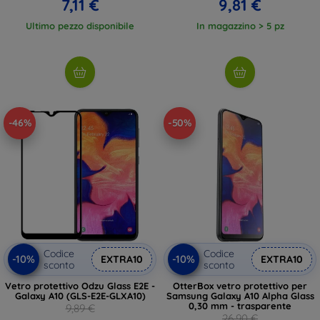
7,11 €
9,81 €
Ultimo pezzo disponibile
In magazzino > 5 pz
-46%
-50%
Codice
Codice
-10%
-10%
EXTRA10
EXTRA10
sconto
sconto
Vetro protettivo Odzu Glass E2E -
OtterBox vetro protettivo per
Galaxy A10 (GLS-E2E-GLXA10)
Samsung Galaxy A10 Alpha Glass
0,30 mm - trasparente
9,89 €
26,90 €