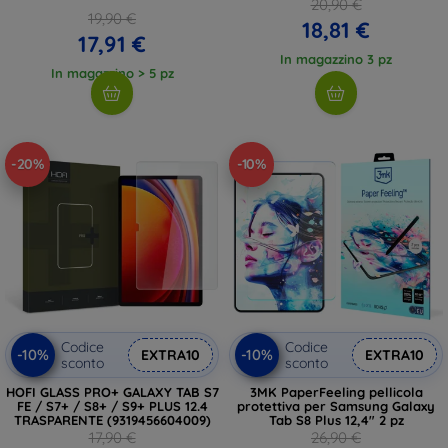
20,90 €
19,90 €
18,81 €
17,91 €
In magazzino 3 pz
In magazzino > 5 pz
-20%
-10%
Codice
Codice
-10%
-10%
EXTRA10
EXTRA10
sconto
sconto
HOFI GLASS PRO+ GALAXY TAB S7
3MK PaperFeeling pellicola
FE / S7+ / S8+ / S9+ PLUS 12.4
protettiva per Samsung Galaxy
TRASPARENTE (9319456604009)
Tab S8 Plus 12,4" 2 pz
17,90 €
26,90 €