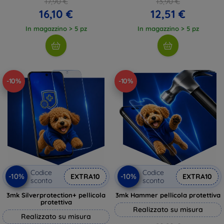
17,90 €
13,90 €
16,10 €
12,51 €
In magazzino > 5 pz
In magazzino > 5 pz
-10%
-10%
Codice
Codice
-10%
-10%
EXTRA10
EXTRA10
sconto
sconto
3mk Silverprotection+ pellicola
3mk Hammer pellicola protettiva
protettiva
Realizzato su misura
Realizzato su misura