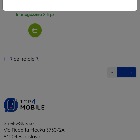
17,01 €
In magazzino > 5 pz
1
-
7
del totale
7
.
«
1
»
Shield-Sk s.r.o.
Via Rudolfa Mocka 3750/2A
841 04 Bratislava