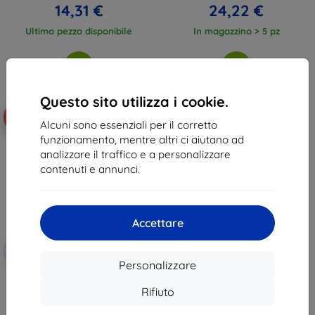
14,31 €
24,22 €
Ultimo pezzo disponibile
In magazzino > 5 pz
Questo sito utilizza i cookie.
-10%
Alcuni sono essenziali per il corretto
funzionamento, mentre altri ci aiutano ad
analizzare il traffico e a personalizzare
contenuti e annunci.
Accettare
Codice
-10%
EXTRA10
sconto
Personalizzare
3MK FlexibleGlass Samsung
Galaxy Tab S8 Plus 12.4" vetro
Rifiuto
ibrido
18,90 €