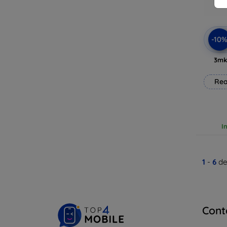
-10
3mk
Rea
I
1
-
6
de
Cont