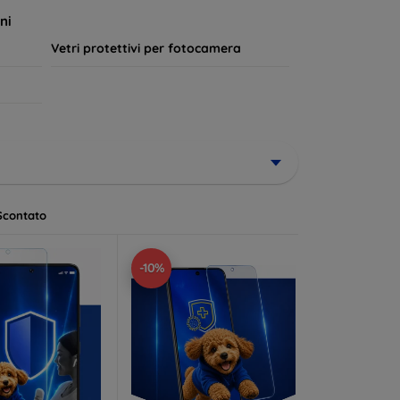
a lungo.
ni
Vetri protettivi per fotocamera
Scontato
-10%