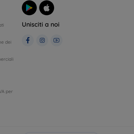
Unisciti a noi
ti
ne dei
erciali
VA per