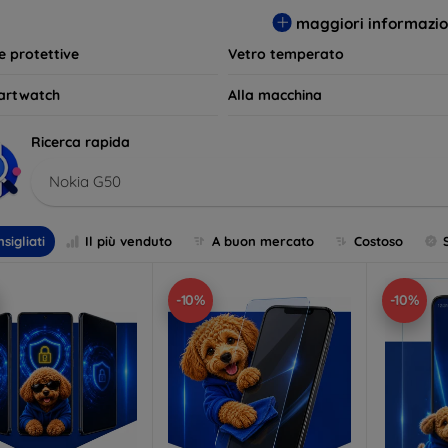
per le tue esigenze e mantieni il tuo dispositivo come nuovo più 
maggiori informazio
le protettive
Vetro temperato
artwatch
Alla macchina
Ricerca rapida
Nokia G50
sigliati
Il più venduto
A buon mercato
Costoso
-10%
-10%