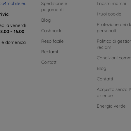
op4mobile.eu
Spedizione e
I nostri marchi
pagamenti
I tuoi cookie
ivici
Blog
Protezione dei da
dì a venerdì:
Cashback
personali
e
8:00 – 16:00
Reso facile
Politica di gestio
 e domenica:
reclami
Reclami
Condizioni comm
Contatti
Blog
Contatti
Acquisto senza I
aziende
Energia verde