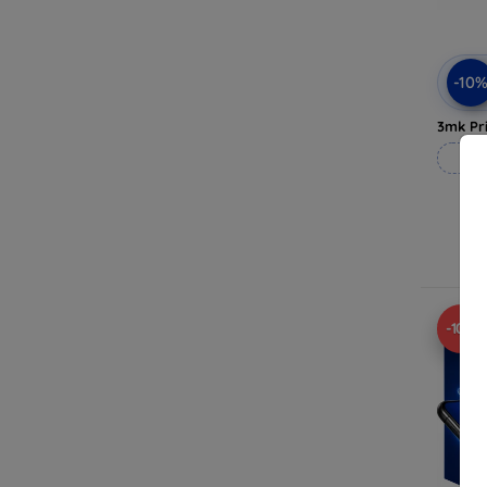
-10
3mk Pri
Rea
I
-10%