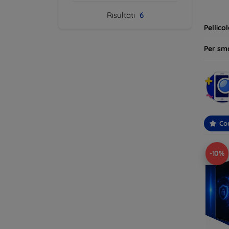
ideale 
Risultati
6
Pellico
Per sm
Con
-10%