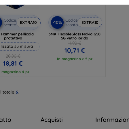
Codice
Codice
%
-10%
EXTRA10
EXTRA10
sconto
sconto
 Hammer pellicola
3MK FlexibleGlass Nokia G50
protettiva
5G vetro ibrido
11,90 €
lizzato su misura
10,71 €
20,90 €
In magazzino > 5 pz
18,81 €
n magazzino 4 pz
l totale
6
.
atto
Acquisti
Informazio