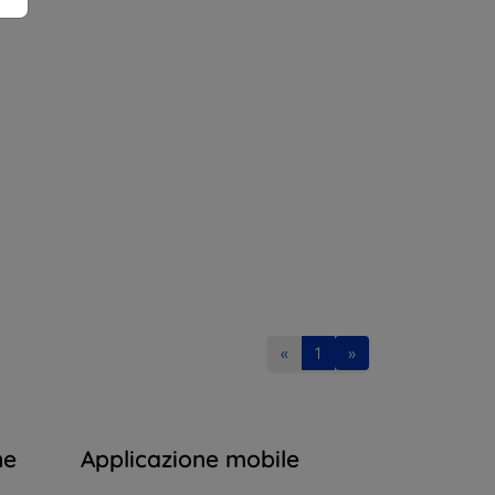
«
1
»
ne
Applicazione mobile