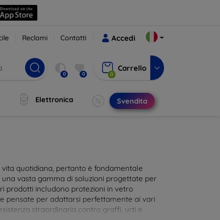
ile
Reclami
Contatti
Accedi
Carrello
0
0
0
Elettronica
Svendita
ra vita quotidiana, pertanto è fondamentale
i una vasta gamma di soluzioni progettate per
i prodotti includono protezioni in vetro
te pensate per adattarsi perfettamente ai vari
istenza straordinaria contro graffi, urti e
 al tocco dello schermo. Scegli la protezione