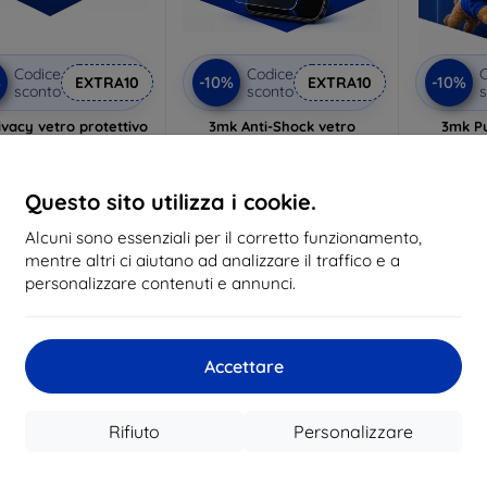
Codice
Codice
C
%
-10%
-10%
EXTRA10
EXTRA10
sconto
sconto
s
vacy vetro protettivo
3mk Anti-Shock vetro
3mk P
protettivo
p
lizzato su misura
Realizzato su misura
Realiz
21,90 €
Questo sito utilizza i cookie.
17,90 €
19,72 €
16,10 €
1
Alcuni sono essenziali per il corretto funzionamento,
n magazzino 3 pz
mentre altri ci aiutano ad analizzare il traffico e a
In magazzino > 5 pz
In ma
personalizzare contenuti e annunci.
-10%
Accettare
Rifiuto
Personalizzare