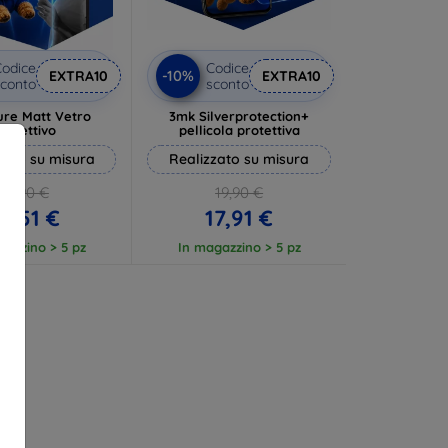
odice
Codice
-10%
EXTRA10
EXTRA10
conto
sconto
ure Matt Vetro
3mk Silverprotection+
rotettivo
pellicola protettiva
zato su misura
Realizzato su misura
13,90 €
19,90 €
2,51 €
17,91 €
gazzino > 5 pz
In magazzino > 5 pz