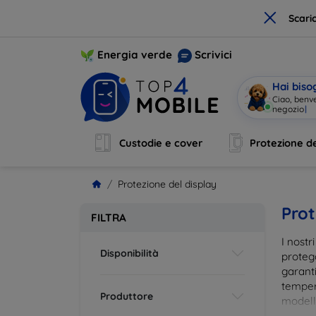
×
Scari
Energia verde
Scrivici
Hai biso
Ciao, benv
Custodie e cover
Protezione de
Protezione del display
Prot
FILTRA
I nostr
Disponibilità
proteg
garanti
tempera
Produttore
modelli
impron