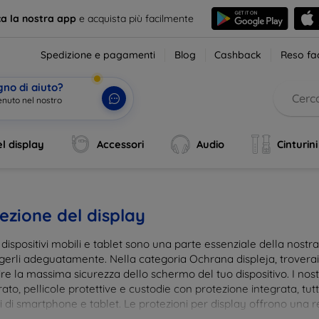
ca la nostra app
e acquista più facilmente
Spedizione e pagamenti
Blog
Cashback
Reso fac
gno di aiuto?
enuto nel
|
l display
Accessori
Audio
Cinturini
ezione del display
i dispositivi mobili e tablet sono una parte essenziale della nost
gerli adeguatamente. Nella categoria Ochrana displeja, trovera
re la massima sicurezza dello schermo del tuo dispositivo. I nostr
to, pellicole protettive e custodie con protezione integrata, tut
 di smartphone e tablet. Le protezioni per display offrono una res
te, mantenendo allo stesso tempo la trasparenza e la sensibilità