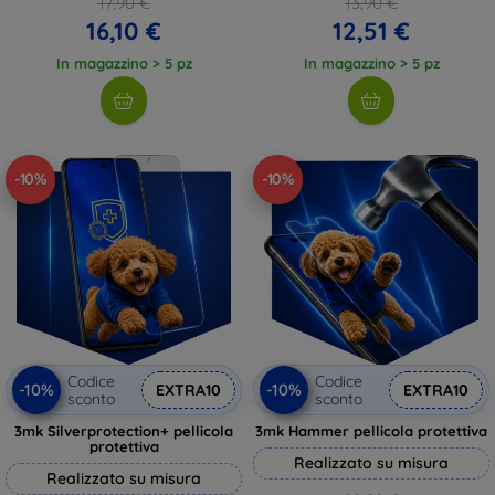
17,90 €
13,90 €
16,10 €
12,51 €
In magazzino > 5 pz
In magazzino > 5 pz
-10%
-10%
Codice
Codice
-10%
-10%
EXTRA10
EXTRA10
sconto
sconto
3mk Silverprotection+ pellicola
3mk Hammer pellicola protettiva
protettiva
Realizzato su misura
Realizzato su misura