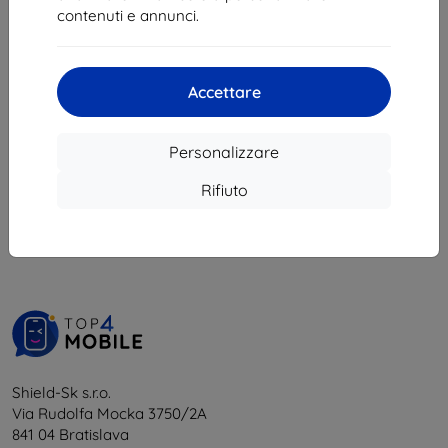
15,21 €
11,60 €
contenuti e annunci.
In magazzino > 5 pz
In magazzino > 5 pz
Accettare
Personalizzare
1
-
6
del totale
6
.
Rifiuto
«
1
»
Shield-Sk s.r.o.
Via Rudolfa Mocka 3750/2A
841 04 Bratislava