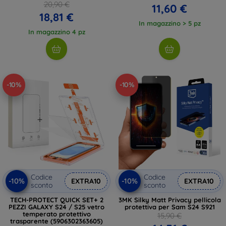
20,90 €
11,60 €
18,81 €
In magazzino > 5 pz
In magazzino 4 pz
-10%
-10%
Codice
Codice
-10%
-10%
EXTRA10
EXTRA10
sconto
sconto
TECH-PROTECT QUICK SET+ 2
3MK Silky Matt Privacy pellicola
PEZZI GALAXY S24 / S25 vetro
protettiva per Sam S24 S921
temperato protettivo
15,90 €
trasparente (5906302363605)