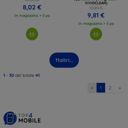
VIVIDCLEAR)
8,02 €
10,89 €
9,81 €
In magazzino > 5 pz
In magazzino > 5 pz
11
altri...
1
-
30
del totale
41
.
2
»
«
1