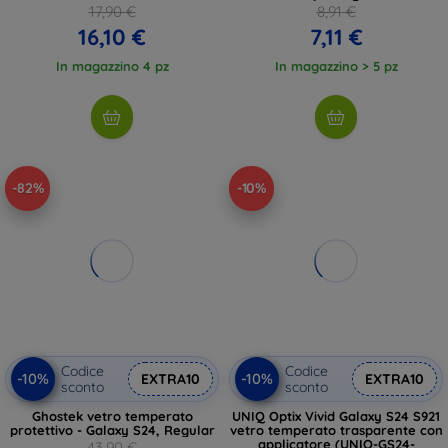
17,90 €
8,91 €
16,10 €
7,11 €
In magazzino 4 pz
In magazzino > 5 pz
-82%
-10%
Codice
Codice
-10%
-10%
EXTRA10
EXTRA10
sconto
sconto
Ghostek vetro temperato
UNIQ Optix Vivid Galaxy S24 S921
protettivo - Galaxy S24, Regular
vetro temperato trasparente con
applicatore (UNIQ-GS24-
43,90 €