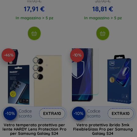
19,90 €
20,90 €
17,91 €
18,81 €
In magazzino > 5 pz
In magazzino > 5 pz
-46%
-10%
Codice
Codice
-10%
-10%
EXTRA10
EXTRA10
sconto
sconto
Vetro temperato protettivo per
Vetro protettivo ibrido 3mk
lente HARDY Lens Protection Pro
FlexibleGlass Pro per Samsung
per Samsung Galaxy S24
Galaxy S24