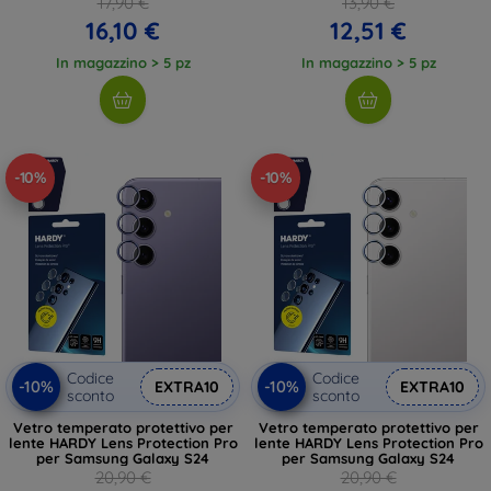
17,90 €
13,90 €
16,10 €
12,51 €
In magazzino > 5 pz
In magazzino > 5 pz
-10%
-10%
Codice
Codice
-10%
-10%
EXTRA10
EXTRA10
sconto
sconto
Vetro temperato protettivo per
Vetro temperato protettivo per
lente HARDY Lens Protection Pro
lente HARDY Lens Protection Pro
per Samsung Galaxy S24
per Samsung Galaxy S24
20,90 €
20,90 €