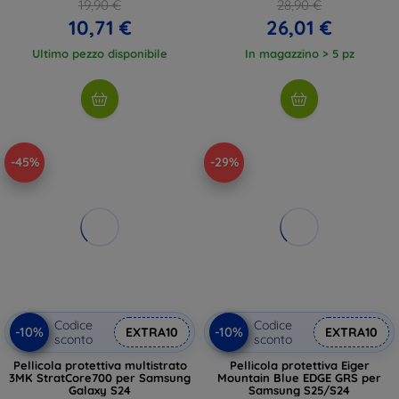
19,90 €
28,90 €
10,71 €
26,01 €
Ultimo pezzo disponibile
In magazzino > 5 pz
-45%
-29%
Codice
Codice
-10%
-10%
EXTRA10
EXTRA10
sconto
sconto
Pellicola protettiva multistrato
Pellicola protettiva Eiger
3MK StratCore700 per Samsung
Mountain Blue EDGE GRS per
Galaxy S24
Samsung S25/S24