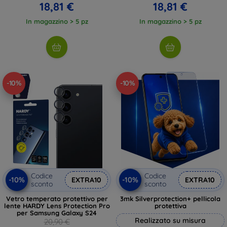
18,81 €
18,81 €
In magazzino > 5 pz
In magazzino > 5 pz
-10%
-10%
Codice
Codice
-10%
-10%
EXTRA10
EXTRA10
sconto
sconto
Vetro temperato protettivo per
3mk Silverprotection+ pellicola
lente HARDY Lens Protection Pro
protettiva
per Samsung Galaxy S24
Realizzato su misura
20,90 €