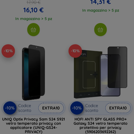
14,31 €
17,90 €
16,10 €
In magazzino > 5 pz
In magazzino > 5 pz
-10%
-10%
Codice
Codice
-10%
-10%
EXTRA10
EXTRA10
sconto
sconto
UNIQ Optix Privacy Sam S24 S921
HOFI ANTI SPY GLASS PRO+
vetro temperato privacy con
Galaxy S24 vetro temperato
applicatore (UNIQ-GS24-
protettivo per privacy
PRIVACY)
(5906203692262)