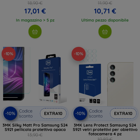
18,90 €
11,90 €
17,01 €
10,71 €
In magazzino > 5 pz
Ultimo pezzo disponibile
-10%
-10%
Codice
Codice
-10%
-10%
EXTRA10
EXTRA10
sconto
sconto
3MK Silky Matt Pro Samsung S24
3MK Lens Protect Samsung S24
S921 pellicola protettiva opaca
S921 vetri protettivi per obiettivo
fotocamera 4 pz
13,90 €
10,89 €