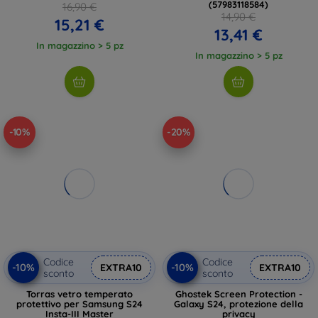
(57983118584)
16,90 €
14,90 €
15,21 €
13,41 €
In magazzino > 5 pz
In magazzino > 5 pz
-10%
-20%
Codice
Codice
-10%
-10%
EXTRA10
EXTRA10
sconto
sconto
Torras vetro temperato
Ghostek Screen Protection -
protettivo per Samsung S24
Galaxy S24, protezione della
Insta-III Master
privacy