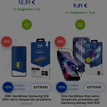
12,51 €
9,81 €
In magazzino 4 pz
In magazzino > 5 pz
-10%
-10%
Codice
Codice
-10%
-10%
EXTRA10
EXTRA10
sconto
sconto
3MK HardGlass Samsung S24
3mk HardGlass Max vetro
S921 vetro temperato protettivo
temperato protettivo per
Samsung Galaxy S24/S25
10,89 €
15,90 €