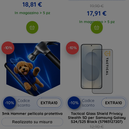
18,81 €
19,90 €
17,91 €
In magazzino > 5 pz
In magazzino > 5 pz
-10%
-10%
Codice
Codice
-10%
-10%
EXTRA10
EXTRA10
sconto
sconto
3mk Hammer pellicola protettiva
Tactical Glass Shield Privacy
Stealth 5D per Samsung Galaxy
Realizzato su misura
S24/S25 Black (57983127207)
12,90 €