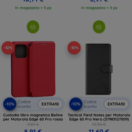
In magazzino > 5 pz
In magazzino > 5 pz
-10%
-10%
Codice
Codice
-10%
-10%
EXTRA10
EXTRA10
sconto
sconto
Custodia libro magnetica Beline
Tactical Field Notes per Motorola
per Motorola Edge 60 Pro rossa
Edge 60 Pro Nero (57983127009)
9,89 €
12,90 €
8,91 €
11,60 €