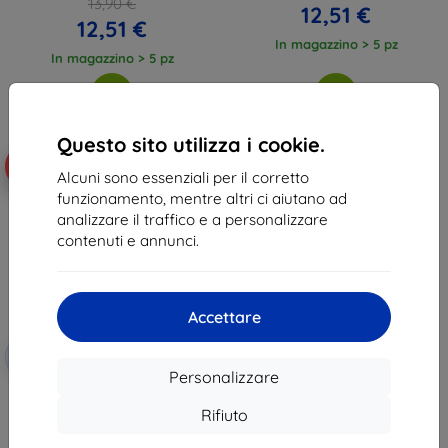
13,90 €
12,51 €
12,51 €
In magazzino > 5 pz
In magazzino > 5 pz
Questo sito utilizza i cookie.
-10%
Alcuni sono essenziali per il corretto
funzionamento, mentre altri ci aiutano ad
analizzare il traffico e a personalizzare
contenuti e annunci.
Accettare
Codice
-10%
EXTRA10
sconto
Personalizzare
Custodia libro magnetica Beline
per Motorola Edge 60 Pro nero
Rifiuto
9,89 €