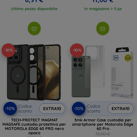
Ultimo pezzo disponibile
In magazzino > 5 pz
-10%
-10%
Codice
Codice
-10%
-10%
EXTRA10
EXTRA10
sconto
sconto
TECH-PROTECT MAGMAT
3mk Armor Case custodia per
MAGSAFE custodia protettiva per
smartphone per Motorola Edge
MOTOROLA EDGE 60 PRO nero
60 Pro
opaco
13,90 €