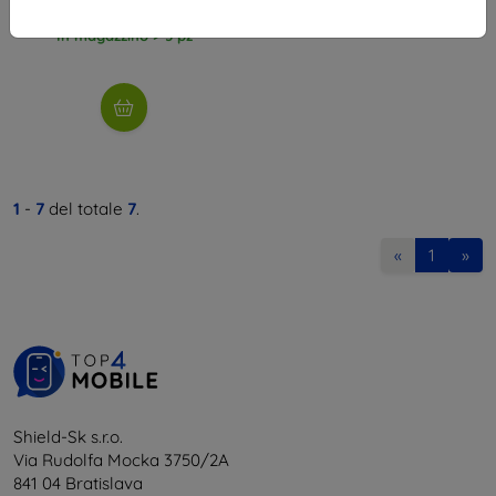
8,91 €
In magazzino > 5 pz
1
-
7
del totale
7
.
«
1
»
Shield-Sk s.r.o.
Via Rudolfa Mocka 3750/2A
841 04 Bratislava