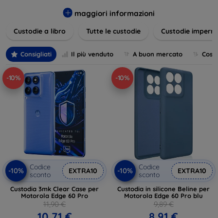
varietà di design eleganti e funzionali, perfetti per ogni
esigenza e gusto. Proteggete il vostro dispositivo con le
maggiori informazioni
nostre soluzioni innovative e chic!
Custodie a libro
Tutte le custodie
Custodie imperme
Consigliati
Il più venduto
A buon mercato
Cost
-10%
-10%
Codice
Codice
-10%
-10%
EXTRA10
EXTRA10
sconto
sconto
Custodia 3mk Clear Case per
Custodia in silicone Beline per
Motorola Edge 60 Pro
Motorola Edge 60 Pro blu
11,90 €
9,89 €
10,71 €
8,91 €