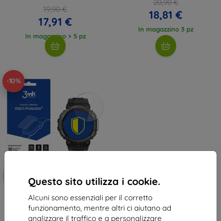
20,90 €
19,90 €
18,81 €
17,91 €
In magazzino 3 pz
In magazzino > 5 pz
-10%
Codice
-10%
EXTRA10
sconto
Questo sito utilizza i cookie.
3MK FlexibleGlass Watch Amazfit
Alcuni sono essenziali per il corretto
T-Rex 2 vetro ibrido
funzionamento, mentre altri ci aiutano ad
11,90 €
analizzare il traffico e a personalizzare