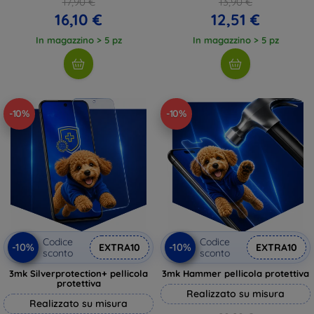
17,90 €
13,90 €
16,10 €
12,51 €
In magazzino > 5 pz
In magazzino > 5 pz
-10%
-10%
Codice
Codice
-10%
-10%
EXTRA10
EXTRA10
sconto
sconto
3mk Silverprotection+ pellicola
3mk Hammer pellicola protettiva
protettiva
Realizzato su misura
Realizzato su misura