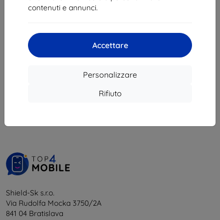
10,71 €
contenuti e annunci.
In magazzino > 5 pz
Accettare
Personalizzare
1
-
5
del totale
5
.
Rifiuto
«
1
»
Shield-Sk s.r.o.
Via Rudolfa Mocka 3750/2A
841 04 Bratislava