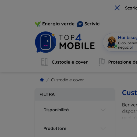
×
Scari
Energia verde
Scrivici
Hai biso
Ciao, benv
negozio
|
Custodie e cover
Protezione de
Custodie e cover
Cust
FILTRA
Benvenu
Disponibilità
disposi
qualità
esigenz
Produttore