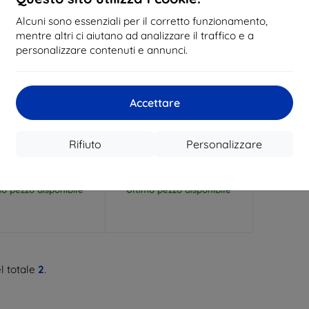
Alcuni sono essenziali per il corretto funzionamento,
mentre altri ci aiutano ad analizzare il traffico e a
personalizzare contenuti e annunci.
Codice
Codice
Accettare
%
-10%
EXTRA10
EXTRA10
sconto
sconto
dia in gomma LG G2,
Custodia in gomma LG G2,
arancione
viola
Rifiuto
Personalizzare
6,91 €
6,91 €
6,21 €
6,21 €
mo pezzo disponibile
Ultimo pezzo disponibile
l totale
2
.