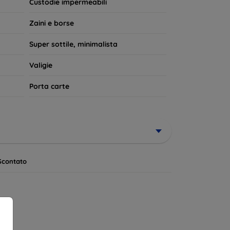
Custodie impermeabili
Zaini e borse
Super sottile, minimalista
Valigie
Porta carte
Scontato