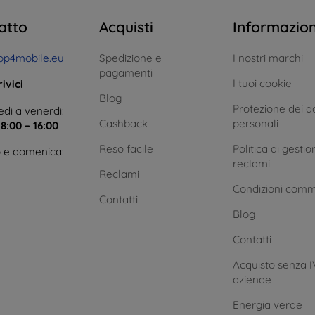
atto
Acquisti
Informazio
op4mobile.eu
Spedizione e
I nostri marchi
pagamenti
I tuoi cookie
ivici
Blog
Protezione dei da
dì a venerdì:
Cashback
personali
e
8:00 – 16:00
Reso facile
Politica di gestio
 e domenica:
reclami
Reclami
Condizioni comm
Contatti
Blog
Contatti
Acquisto senza I
aziende
Energia verde