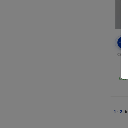
-10
Custo
Ulti
1
-
2
de