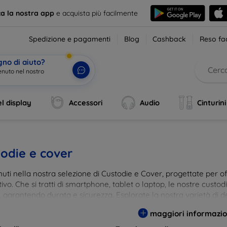
ca la nostra app
e acquista più facilmente
Spedizione e pagamenti
Blog
Cashback
Reso fac
gno di aiuto?
enuto nel nostro
l display
Accessori
Audio
Cinturini
odie e cover
ti nella nostra selezione di Custodie e Cover, progettate per off
tivo. Che si tratti di smartphone, tablet o laptop, le nostre custo
, garantendo durata e sicurezza. Esplorate la nostra varietà di de
a e gusto. Proteggete il vostro dispositivo con le nostre soluzioni
maggiori informazio