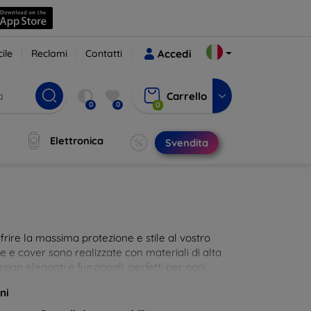
ile
Reclami
Contatti
Accedi
Carrello
0
0
0
Elettronica
Svendita
rire la massima protezione e stile al vostro
die e cover sono realizzate con materiali di alta
sign eleganti e funzionali, perfetti per ogni
 innovative e chic!
ni