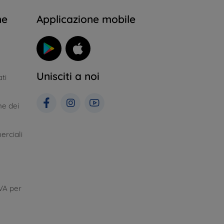
ne
Applicazione mobile
Unisciti a noi
ti
ne dei
erciali
VA per