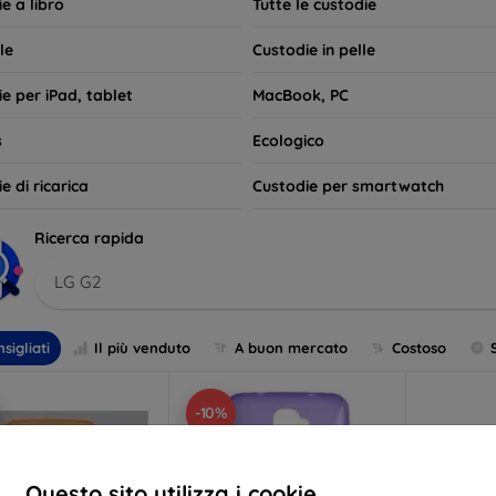
e a libro
Tutte le custodie
le
Custodie in pelle
e per iPad, tablet
MacBook, PC
s
Ecologico
e di ricarica
Custodie per smartwatch
Ricerca rapida
LG G2
sigliati
Il più venduto
A buon mercato
Costoso
-10%
Questo sito utilizza i cookie.