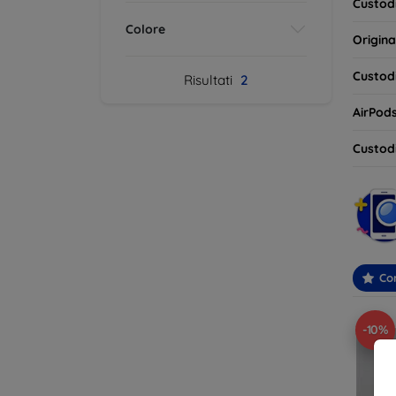
Custodi
Colore
Origina
Custodi
Risultati
2
AirPod
Custodi
Con
-10%