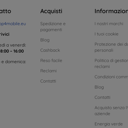
atto
Acquisti
Informazio
op4mobile.eu
Spedizione e
I nostri marchi
pagamenti
I tuoi cookie
ivici
Blog
Protezione dei da
dì a venerdì:
Cashback
personali
e
8:00 – 16:00
Reso facile
Politica di gestio
 e domenica:
reclami
Reclami
Condizioni comm
Contatti
Blog
Contatti
Acquisto senza I
aziende
Energia verde