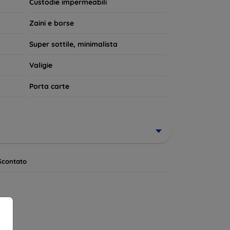
Custodie impermeabili
Zaini e borse
Super sottile, minimalista
Valigie
Porta carte
Scontato