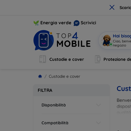
×
Scari
Energia verde
Scrivici
Hai biso
Ciao, benv
negozio
|
Custodie e cover
Protezione de
Custodie e cover
Cust
FILTRA
Benvenu
Disponibilità
disposi
qualità
esigenz
Compatibilità