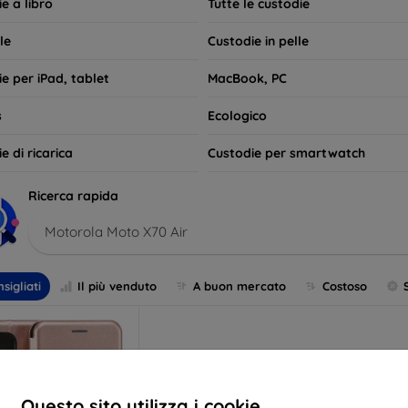
e a libro
Tutte le custodie
le
Custodie in pelle
e per iPad, tablet
MacBook, PC
s
Ecologico
e di ricarica
Custodie per smartwatch
Ricerca rapida
Motorola Moto X70 Air
sigliati
Il più venduto
A buon mercato
Costoso
Questo sito utilizza i cookie.