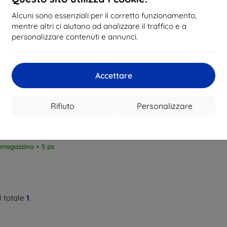
Alcuni sono essenziali per il corretto funzionamento,
mentre altri ci aiutano ad analizzare il traffico e a
personalizzare contenuti e annunci.
Codice
Accettare
%
EXTRA10
sconto
dia Book magnetica
e per MOTO EDGE 70
Rifiuto
Personalizzare
 X70 air 5G rosa oro
9,89 €
8,91 €
 magazzino > 5 pz
 totale
1
.