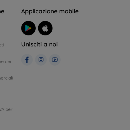
ne
Applicazione mobile
Unisciti a noi
ti
ne dei
erciali
VA per