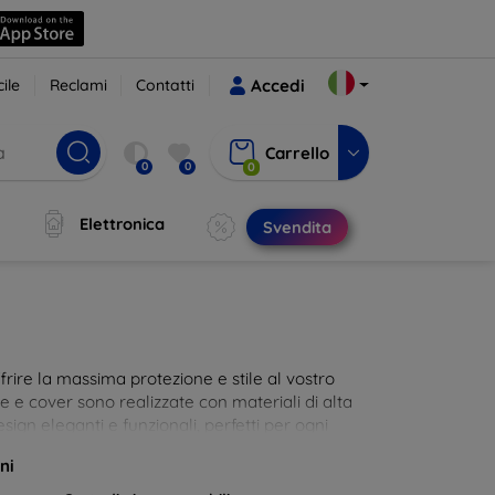
ile
Reclami
Contatti
Accedi
Carrello
0
0
0
Elettronica
Svendita
rire la massima protezione e stile al vostro
die e cover sono realizzate con materiali di alta
sign eleganti e funzionali, perfetti per ogni
 innovative e chic!
ni