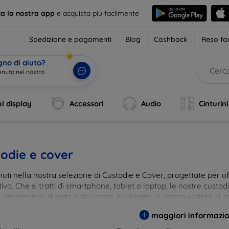
ca la nostra app
e acquista più facilmente
Spedizione e pagamenti
Blog
Cashback
Reso fac
gno di aiuto?
enuto nel nostro
l display
Accessori
Audio
Cinturini
odie e cover
ti nella nostra selezione di Custodie e Cover, progettate per off
tivo. Che si tratti di smartphone, tablet o laptop, le nostre custo
, garantendo durata e sicurezza. Esplorate la nostra varietà di de
a e gusto. Proteggete il vostro dispositivo con le nostre soluzioni
maggiori informazio