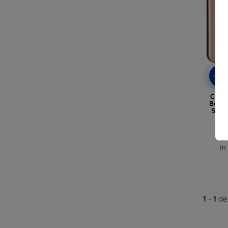
-10
Custo
Belin
5G /
In
1
-
1
del