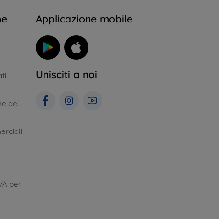
ne
Applicazione mobile
Unisciti a noi
ti
ne dei
erciali
VA per