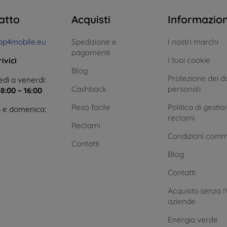
atto
Acquisti
Informazio
op4mobile.eu
Spedizione e
I nostri marchi
pagamenti
I tuoi cookie
ivici
Blog
Protezione dei da
dì a venerdì:
Cashback
personali
e
8:00 – 16:00
Reso facile
Politica di gestio
 e domenica:
reclami
Reclami
Condizioni comm
Contatti
Blog
Contatti
Acquisto senza I
aziende
Energia verde