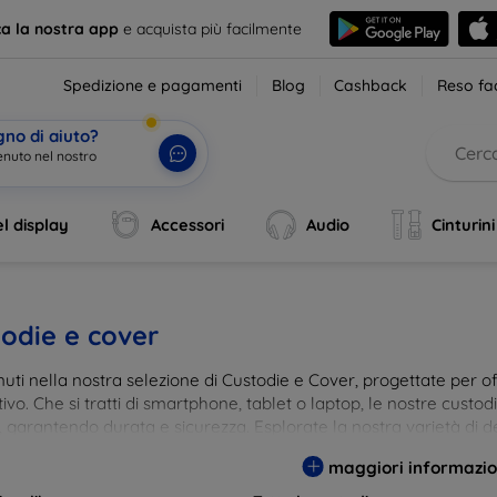
ca la nostra app
e acquista più facilmente
Spedizione e pagamenti
Blog
Cashback
Reso fac
gno di aiuto?
enuto nel nostro
l display
Accessori
Audio
Cinturini
odie e cover
ti nella nostra selezione di Custodie e Cover, progettate per off
tivo. Che si tratti di smartphone, tablet o laptop, le nostre custo
, garantendo durata e sicurezza. Esplorate la nostra varietà di de
a e gusto. Proteggete il vostro dispositivo con le nostre soluzioni
maggiori informazio