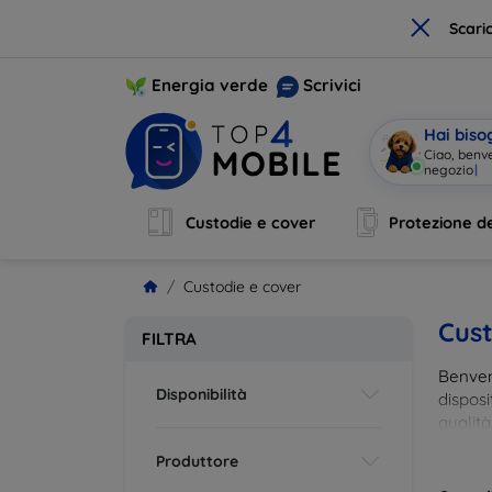
×
Scari
Energia verde
Scrivici
Hai biso
Ciao, benv
negozio
|
Custodie e cover
Protezione de
Custodie e cover
Cust
FILTRA
Benvenu
Disponibilità
disposi
qualità
esigenz
Produttore