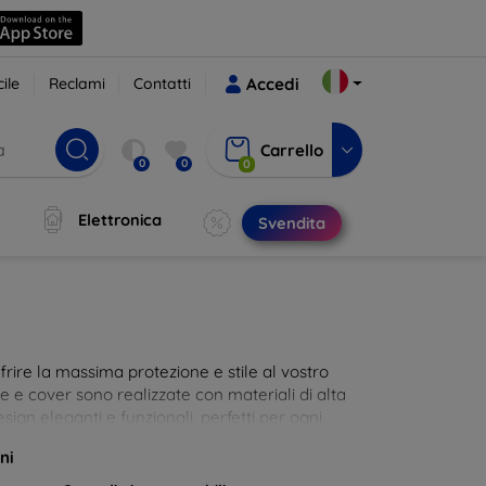
ile
Reclami
Contatti
Accedi
Carrello
0
0
0
Elettronica
Svendita
rire la massima protezione e stile al vostro
die e cover sono realizzate con materiali di alta
sign eleganti e funzionali, perfetti per ogni
 innovative e chic!
ni