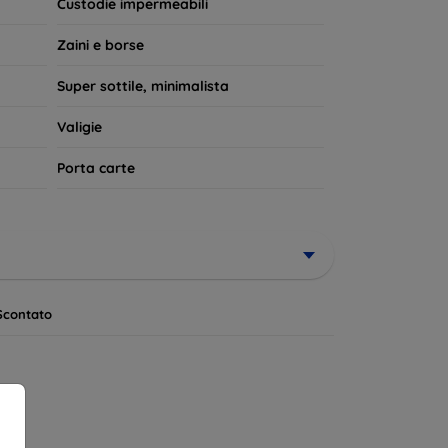
Custodie impermeabili
Zaini e borse
Super sottile, minimalista
Valigie
Porta carte
Scontato