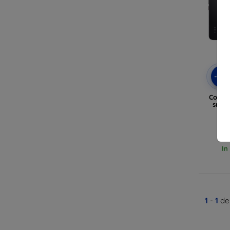
-10
Cover
smar
In
1
-
1
del