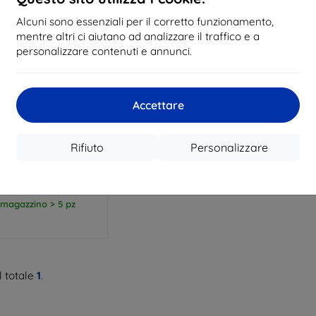
Alcuni sono essenziali per il corretto funzionamento,
mentre altri ci aiutano ad analizzare il traffico e a
personalizzare contenuti e annunci.
Codice
Accettare
%
EXTRA10
sconto
 trasparente 3mk per
tphone Poco X8 Pro
Rifiuto
Personalizzare
Max
11,90 €
10,71 €
 magazzino > 5 pz
 totale
1
.