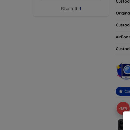
Custodi
Risultati
1
Origina
Custodi
AirPod
Custodi
Con
-10%