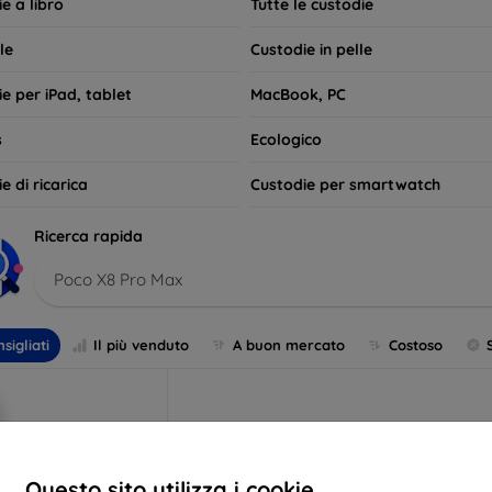
e a libro
Tutte le custodie
le
Custodie in pelle
e per iPad, tablet
MacBook, PC
s
Ecologico
e di ricarica
Custodie per smartwatch
Ricerca rapida
Poco X8 Pro Max
sigliati
Il più venduto
A buon mercato
Costoso
Questo sito utilizza i cookie.