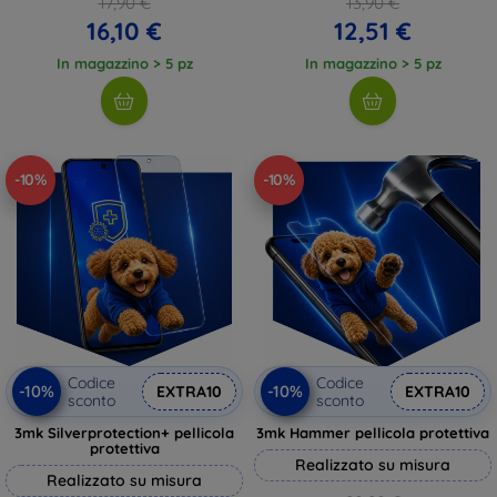
17,90 €
13,90 €
16,10 €
12,51 €
In magazzino > 5 pz
In magazzino > 5 pz
-10%
-10%
Codice
Codice
-10%
-10%
EXTRA10
EXTRA10
sconto
sconto
3mk Silverprotection+ pellicola
3mk Hammer pellicola protettiva
protettiva
Realizzato su misura
Realizzato su misura