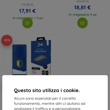
20,90 €
19,90 €
18,81 €
17,91 €
In magazzino 4 pz
In magazzino > 5 pz
-10%
Codice
-10%
EXTRA10
sconto
Questo sito utilizza i cookie.
3MK FlexibleGlass Huawei Honor
Alcuni sono essenziali per il corretto
View 10 vetro ibrido
(5903108021036)
funzionamento, mentre altri ci aiutano ad
11,90 €
analizzare il traffico e a personalizzare