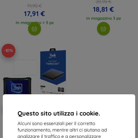
20,90 €
19,90 €
18,81 €
17,91 €
In magazzino 3 pz
In magazzino > 5 pz
-10%
Codice
-10%
EXTRA10
sconto
Questo sito utilizza i cookie.
3mk FlexibleGlass vetro
Alcuni sono essenziali per il corretto
temperato ibrido per Zebra
XSlate L10
funzionamento, mentre altri ci aiutano ad
16,90 €
analizzare il traffico e a personalizzare