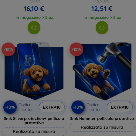
17,90 €
13,90 €
16,10 €
12,51 €
In magazzino > 5 pz
In magazzino > 5 pz
-10%
-10%
Codice
Codice
-10%
-10%
EXTRA10
EXTRA10
sconto
sconto
3mk Silverprotection+ pellicola
3mk Hammer pellicola protettiva
protettiva
Realizzato su misura
Realizzato su misura