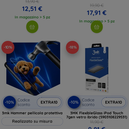
13,90 €
19,90 €
12,51 €
17,91 €
In magazzino > 5 pz
In magazzino > 5 pz
-10%
-18%
Codice
Codice
-10%
-10%
EXTRA10
EXTRA10
sconto
sconto
3mk Hammer pellicola protettiva
3MK FlexibleGlass iPod Touch
7gen vetro ibrido (5903108229531)
Realizzato su misura
11,90 €