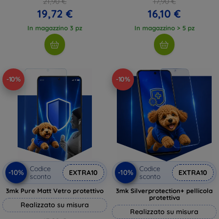
21,90 €
17,90 €
19,72 €
16,10 €
In magazzino 3 pz
In magazzino > 5 pz
-10%
-10%
Codice
Codice
-10%
-10%
EXTRA10
EXTRA10
sconto
sconto
3mk Pure Matt Vetro protettivo
3mk Silverprotection+ pellicola
protettiva
Realizzato su misura
Realizzato su misura