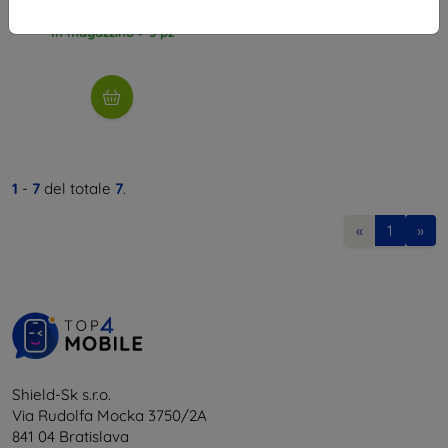
10,71 €
In magazzino > 5 pz
1
-
7
del totale
7
.
«
1
»
Shield-Sk s.r.o.
Via Rudolfa Mocka 3750/2A
841 04 Bratislava