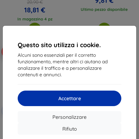
9,81 €
20,90 €
18,81 €
Ultimo pezzo disponibile
In magazzino 4 pz
Questo sito utilizza i cookie.
-10%
Alcuni sono essenziali per il corretto
funzionamento, mentre altri ci aiutano ad
analizzare il traffico e a personalizzare
contenuti e annunci.
Accettare
Codice
-10%
EXTRA10
sconto
Personalizzare
3MK FlexibleGlass Apple iPod
Touch 5 vetro ibrido
Rifiuto
11,90 €