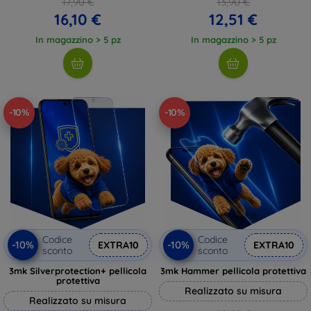
17,90 €
13,90 €
16,10 €
12,51 €
In magazzino > 5 pz
In magazzino > 5 pz
-10%
-10%
Codice
Codice
-10%
-10%
EXTRA10
EXTRA10
sconto
sconto
3mk Silverprotection+ pellicola
3mk Hammer pellicola protettiva
protettiva
Realizzato su misura
Realizzato su misura