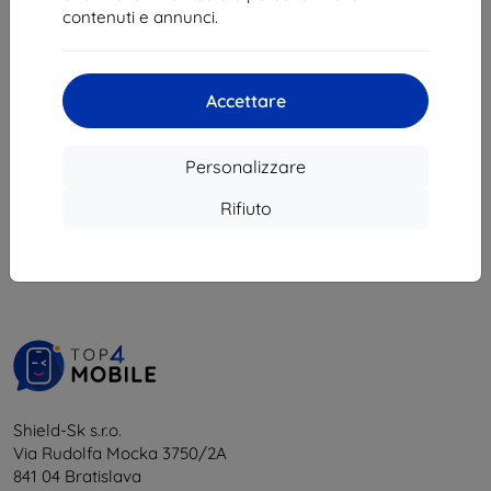
22,41 €
15,21 €
contenuti e annunci.
In magazzino 1 pz
In magazzino > 5 pz
Accettare
Personalizzare
1
-
6
del totale
6
.
Rifiuto
«
1
»
Shield-Sk s.r.o.
Via Rudolfa Mocka 3750/2A
841 04 Bratislava