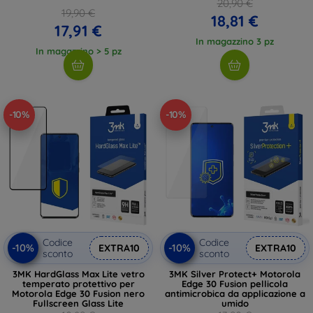
20,90 €
19,90 €
18,81 €
17,91 €
In magazzino 3 pz
In magazzino > 5 pz
-10%
-10%
Codice
Codice
-10%
-10%
EXTRA10
EXTRA10
sconto
sconto
3MK HardGlass Max Lite vetro
3MK Silver Protect+ Motorola
temperato protettivo per
Edge 30 Fusion pellicola
Motorola Edge 30 Fusion nero
antimicrobica da applicazione a
Fullscreen Glass Lite
umido