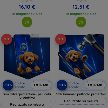
17,90 €
13,90 €
16,10 €
12,51 €
In magazzino > 5 pz
In magazzino > 5 pz
-10%
-10%
Codice
Codice
-10%
-10%
EXTRA10
EXTRA10
sconto
sconto
3mk Silverprotection+ pellicola
3mk Hammer pellicola protettiva
protettiva
Realizzato su misura
Realizzato su misura