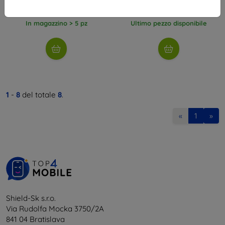
9,81 €
11,60 €
In magazzino > 5 pz
Ultimo pezzo disponibile
1
-
8
del totale
8
.
«
1
»
Shield-Sk s.r.o.
Via Rudolfa Mocka 3750/2A
841 04 Bratislava