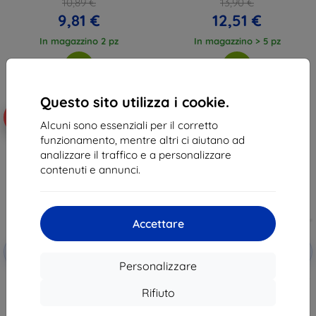
10,89 €
13,90 €
9,81 €
12,51 €
In magazzino 2 pz
In magazzino > 5 pz
Questo sito utilizza i cookie.
-10%
-55%
Alcuni sono essenziali per il corretto
funzionamento, mentre altri ci aiutano ad
analizzare il traffico e a personalizzare
contenuti e annunci.
Accettare
Codice
Codice
-10%
-10%
EXTRA10
EXTRA10
sconto
sconto
Personalizzare
3MK Lens Protect protezione
3MK Pellicola 1UP Motorola Edge
lente per Motorola Edge 30
30 Fusion Gaming, pellicola
Rifiuto
Fusion 4 pz
protettiva
10,89 €
25,90 €