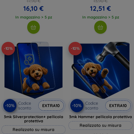
17,90 €
13,90 €
16,10 €
12,51 €
In magazzino > 5 pz
In magazzino > 5 pz
-10%
-10%
Codice
Codice
-10%
-10%
EXTRA10
EXTRA10
sconto
sconto
3mk Silverprotection+ pellicola
3mk Hammer pellicola protettiva
protettiva
Realizzato su misura
Realizzato su misura