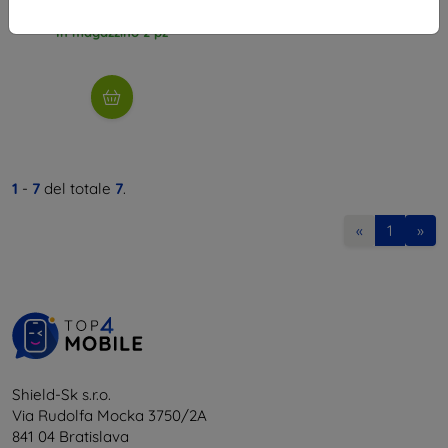
5,32 €
In magazzino 2 pz
1
-
7
del totale
7
.
«
1
»
Shield-Sk s.r.o.
Via Rudolfa Mocka 3750/2A
841 04 Bratislava