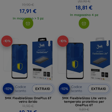
20,90 €
19,90 €
18,81 €
17,91 €
In magazzino 4 pz
In magazzino > 5 pz
-10%
-10%
Codice
Codice
-10%
-10%
EXTRA10
EXTRA10
sconto
sconto
3MK FlexibleGlass OnePlus 6T
3MK FlexibleGlass Lite vetro
vetro ibrido
temperato protettivo per
OnePlus 6T
11,90 €
9,89 €