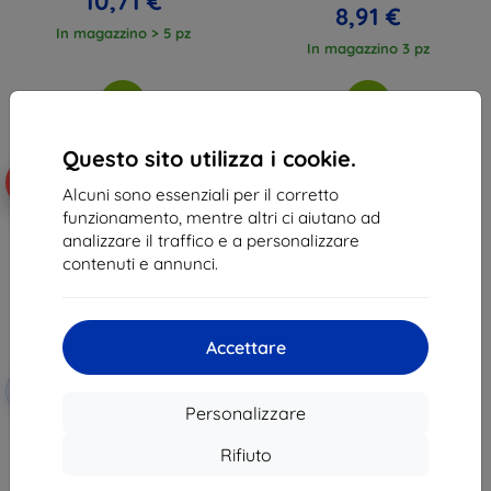
10,71 €
8,91 €
In magazzino > 5 pz
In magazzino 3 pz
Questo sito utilizza i cookie.
-46%
Alcuni sono essenziali per il corretto
funzionamento, mentre altri ci aiutano ad
analizzare il traffico e a personalizzare
contenuti e annunci.
Accettare
Codice
-10%
EXTRA10
sconto
Personalizzare
Mocolo - ONEPLUS 6T protezione
lente fotocamera (38529993)
Rifiuto
9,89 €