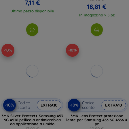
7,11 €
18,81 €
Ultimo pezzo disponibile
In magazzino > 5 pz
-10%
-10%
Codice
Codice
-10%
-10%
EXTRA10
EXTRA10
sconto
sconto
3MK Silver Protect+ Samsung A53
3MK Lens Protect protezione
5G A536 pellicola antimicrobica
lente per Samsung A53 5G A536 4
da applicazione a umido
pz
13,90 €
10,89 €