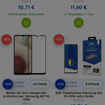
(57983107749)
(57983102434)
11,90 €
12,90 €
10,71 €
11,60 €
Ultimo pezzo disponibile
In magazzino > 5 pz
-10%
-10%
Codice
Codice
-10%
-10%
EXTRA10
EXTRA10
sconto
sconto
Beline 5D vetro temperato
3MK FlexibleGlass Samsung A53
protettivo per Samsung A53 5G
5G A536 vetro ibrido
A536
11,90 €
9,89 €