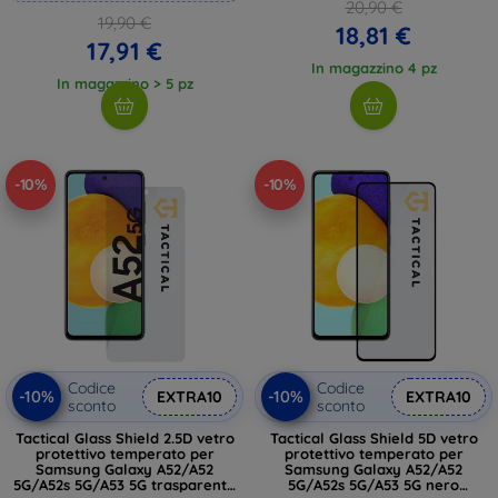
20,90 €
19,90 €
18,81 €
17,91 €
In magazzino 4 pz
In magazzino > 5 pz
-10%
-10%
Codice
Codice
-10%
-10%
EXTRA10
EXTRA10
sconto
sconto
Tactical Glass Shield 2.5D vetro
Tactical Glass Shield 5D vetro
protettivo temperato per
protettivo temperato per
Samsung Galaxy A52/A52
Samsung Galaxy A52/A52
5G/A52s 5G/A53 5G trasparente
5G/A52s 5G/A53 5G nero