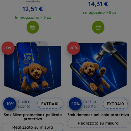
13,90 €
14,31 €
12,51 €
In magazzino > 5 pz
In magazzino > 5 pz
-10%
-10%
Codice
Codice
-10%
-10%
EXTRA10
EXTRA10
sconto
sconto
3mk Silverprotection+ pellicola
3mk Hammer pellicola protettiva
protettiva
Realizzato su misura
Realizzato su misura