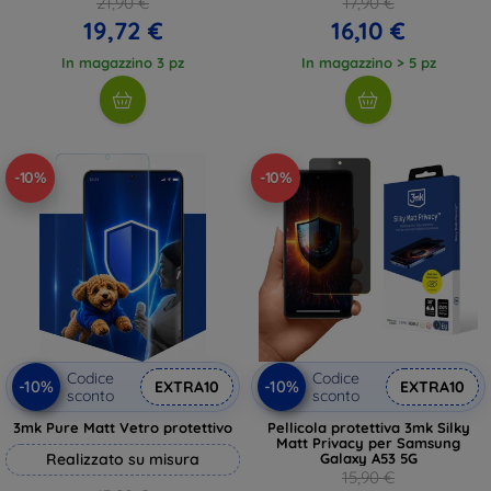
21,90 €
17,90 €
19,72 €
16,10 €
In magazzino 3 pz
In magazzino > 5 pz
-10%
-10%
Codice
Codice
-10%
-10%
EXTRA10
EXTRA10
sconto
sconto
3mk Pure Matt Vetro protettivo
Pellicola protettiva 3mk Silky
Matt Privacy per Samsung
Realizzato su misura
Galaxy A53 5G
15,90 €