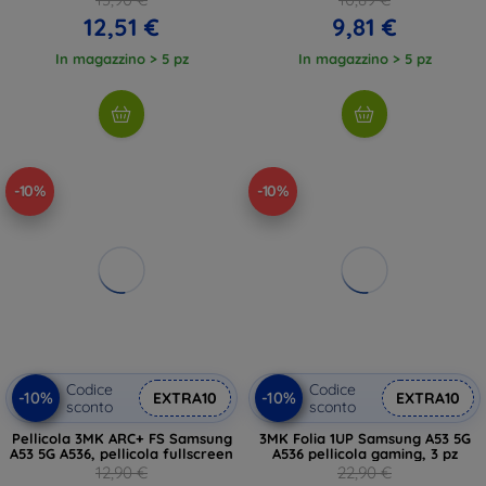
12,51 €
9,81 €
In magazzino > 5 pz
In magazzino > 5 pz
-10%
-10%
Codice
Codice
-10%
-10%
EXTRA10
EXTRA10
sconto
sconto
Pellicola 3MK ARC+ FS Samsung
3MK Folia 1UP Samsung A53 5G
A53 5G A536, pellicola fullscreen
A536 pellicola gaming, 3 pz
12,90 €
22,90 €