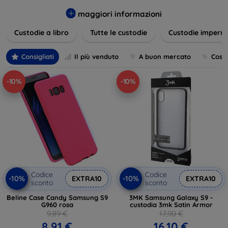
varietà di design eleganti e funzionali, perfetti per ogni
esigenza e gusto. Proteggete il vostro dispositivo con le
maggiori informazioni
nostre soluzioni innovative e chic!
Custodie a libro
Tutte le custodie
Custodie imperme
Consigliati
Il più venduto
A buon mercato
Cost
-10%
-10%
Codice
Codice
-10%
-10%
EXTRA10
EXTRA10
sconto
sconto
Beline Case Candy Samsung S9
3MK Samsung Galaxy S9 -
G960 rosa
custodia 3mk Satin Armor
9,89 €
17,90 €
8,91 €
16,10 €