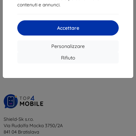
19,72 €
6,21 €
contenuti e annunci.
In magazzino > 5 pz
In magazzino 2 pz
Accettare
Personalizzare
1
-
6
del totale
6
.
Rifiuto
«
1
»
Shield-Sk s.r.o.
Via Rudolfa Mocka 3750/2A
841 04 Bratislava