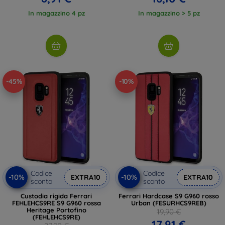
In magazzino 4 pz
In magazzino > 5 pz
-45%
-10%
Codice
Codice
-10%
-10%
EXTRA10
EXTRA10
sconto
sconto
Custodia rigida Ferrari
Ferrari Hardcase S9 G960 rosso
FEHLEHCS9RE S9 G960 rossa
Urban (FESURHCS9REB)
Heritage Portofino
19,90 €
(FEHLEHCS9RE)
17,91 €