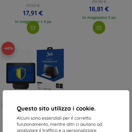
20,90 €
19,90 €
18,81 €
17,91 €
In magazzino 3 pz
In magazzino > 5 pz
-48%
Codice
-10%
EXTRA10
sconto
Questo sito utilizza i cookie.
3MK FlexibleGlass Lite Amazon
Alcuni sono essenziali per il corretto
Echo Show 10.1" vetro ibrido
funzionamento, mentre altri ci aiutano ad
18,90 €
analizzare il traffico e a personalizzare