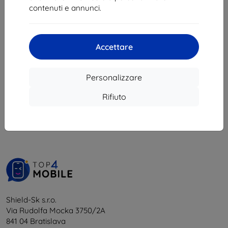
9,81 €
contenuti e annunci.
Ultimo pezzo disponibile
Accettare
Personalizzare
1
-
5
del totale
5
.
Rifiuto
«
1
»
Shield-Sk s.r.o.
Via Rudolfa Mocka 3750/2A
841 04 Bratislava