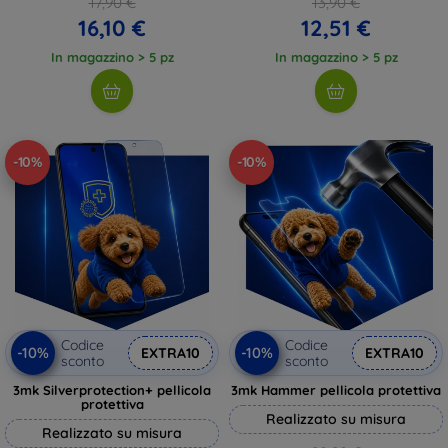
17,90 €
13,90 €
16,10 €
12,51 €
In magazzino > 5 pz
In magazzino > 5 pz
-10%
-10%
Codice
Codice
-10%
-10%
EXTRA10
EXTRA10
sconto
sconto
3mk Silverprotection+ pellicola
3mk Hammer pellicola protettiva
protettiva
Realizzato su misura
Realizzato su misura