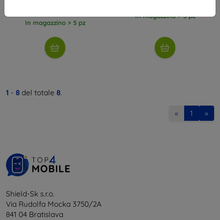
13,41 €
10,71 €
In magazzino > 5 pz
In magazzino > 5 pz
1
-
8
del totale
8
.
«
1
»
Shield-Sk s.r.o.
Via Rudolfa Mocka 3750/2A
841 04 Bratislava