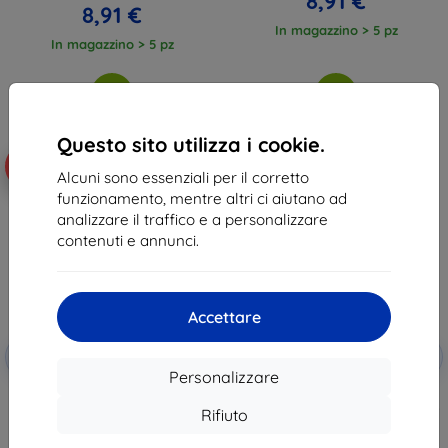
8,91 €
8,91 €
In magazzino > 5 pz
In magazzino > 5 pz
Questo sito utilizza i cookie.
-10%
-10%
Alcuni sono essenziali per il corretto
funzionamento, mentre altri ci aiutano ad
analizzare il traffico e a personalizzare
contenuti e annunci.
Accettare
Codice
Codice
-10%
-10%
EXTRA10
EXTRA10
sconto
sconto
Personalizzare
Tactical TPU Plyo cover per
3mk Wallet Case custodia
Honor Magic8 Lite trasparente
protettiva per Honor Magic8 Lite
Rifiuto
(57983129811)
14,90 €
11,90 €