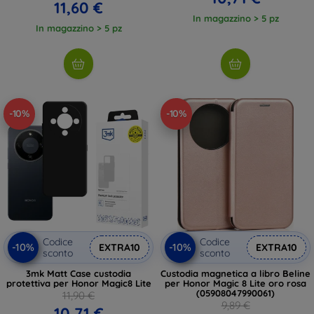
11,60 €
In magazzino > 5 pz
In magazzino > 5 pz
-10%
-10%
Codice
Codice
-10%
-10%
EXTRA10
EXTRA10
sconto
sconto
3mk Matt Case custodia
Custodia magnetica a libro Beline
protettiva per Honor Magic8 Lite
per Honor Magic 8 Lite oro rosa
(05908047990061)
11,90 €
9,89 €
10,71 €