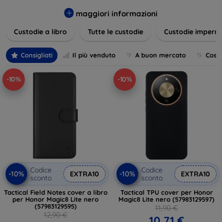
varietà di design eleganti e funzionali, perfetti per ogni
esigenza e gusto. Proteggete il vostro dispositivo con le
maggiori informazioni
nostre soluzioni innovative e chic!
Custodie a libro
Tutte le custodie
Custodie imperme
Consigliati
Il più venduto
A buon mercato
Cost
-10%
-10%
Codice
Codice
-10%
-10%
EXTRA10
EXTRA10
sconto
sconto
Tactical Field Notes cover a libro
Tactical TPU cover per Honor
per Honor Magic8 Lite nero
Magic8 Lite nero (57983129597)
(57983129595)
11,90 €
12,90 €
10,71 €