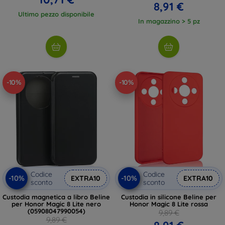
8,91 €
Ultimo pezzo disponibile
In magazzino > 5 pz
-10%
-10%
Codice
Codice
-10%
-10%
EXTRA10
EXTRA10
sconto
sconto
Custodia magnetica a libro Beline
Custodia in silicone Beline per
per Honor Magic 8 Lite nero
Honor Magic 8 Lite rossa
(05908047990054)
9,89 €
9,89 €