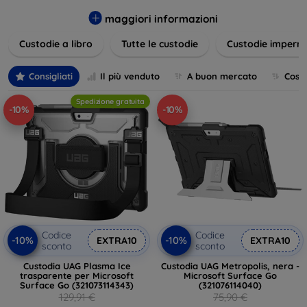
varietà di design eleganti e funzionali, perfetti per ogni
esigenza e gusto. Proteggete il vostro dispositivo con le
maggiori informazioni
nostre soluzioni innovative e chic!
Custodie a libro
Tutte le custodie
Custodie imperme
Consigliati
Il più venduto
A buon mercato
Cost
Spedizione gratuita
-10%
-10%
Codice
Codice
-10%
-10%
EXTRA10
EXTRA10
sconto
sconto
Custodia UAG Plasma Ice
Custodia UAG Metropolis, nera -
trasparente per Microsoft
Microsoft Surface Go
Surface Go (321073114343)
(321076114040)
129,91 €
75,90 €