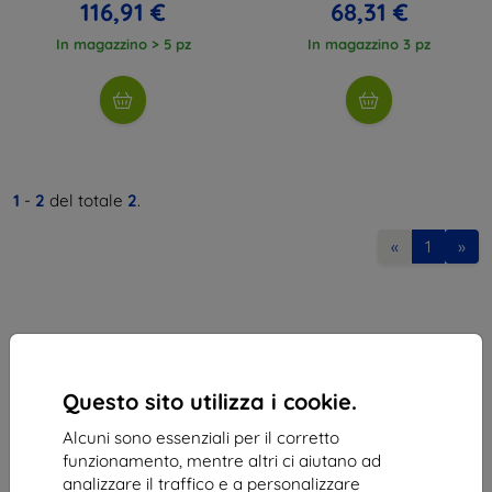
116,91 €
68,31 €
In magazzino > 5 pz
In magazzino 3 pz
1
-
2
del totale
2
.
«
1
»
Questo sito utilizza i cookie.
Shield-Sk s.r.o.
Alcuni sono essenziali per il corretto
Via Rudolfa Mocka 3750/2A
funzionamento, mentre altri ci aiutano ad
841 04 Bratislava
analizzare il traffico e a personalizzare