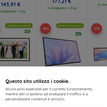
177,21 €
143,91 €
In ma
In magazzino > 5 pz
 magazzino > 5 pz
Spedizione gratuita
Spedizione gratuita
-10%
-10%
Codice
Codice
C
Questo sito utilizza i cookie.
%
-10%
-10%
EXTRA10
EXTRA10
sconto
sconto
s
Alcuni sono essenziali per il corretto funzionamento,
e digitale Arzopa D156
Monitor portatile
Monitor p
mentre altri ci aiutano ad analizzare il traffico e a
(marrone) 15,6"
touchscreen Uperfect
Z14-
UMax21 21,5'' 1920x1080
2
149,90 €
personalizzare contenuti e annunci.
120Hz
134,91 €
315,89 €