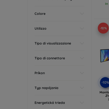
In
Colore
-10%
Utilizzo
Tipo di visualizzazione
Tipo di connettore
Príkon
-10
Typ napájania
Monito
Z1
Energetická trieda