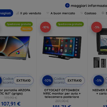
tra vari formati e risoluzioni per trovare la soluzione perfetta che
maggiori informazio
sigliati
Il più venduto
A buon mercato
Costoso
Spedizione gratuita
Spedizione gratuita
-10%
-5%
Novità
Codice
Codice
C
%
-10%
-5%
EXTRA10
EXTRA10
sconto
sconto
s
or portatile ARZOPA
OTTOCAST OTTOAIBOX
NEEWER F
Z1C 16.1" (grigio)
N95C monitor per auto +
+ caric
telecamera posteriore
119,90 €
201,90 €
107,91 €