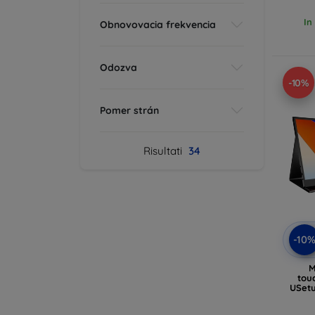
In
Obnovovacia frekvencia
Odozva
-10%
Pomer strán
Risultati
34
-10
M
tou
USetu