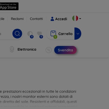
ile
Reclami
Contatti
Accedi
Carrello
0
0
0
Elettronica
Svendita
prestazioni eccezionali in tutte le condizioni
ezza, i nostri monitor esterni sono dotati di
diretta del sole. Resistenti e affidabili, questi
 impeccabile in ambienti esterni impegnativi.