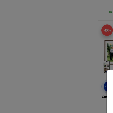
In
-10%
-10
Cornic