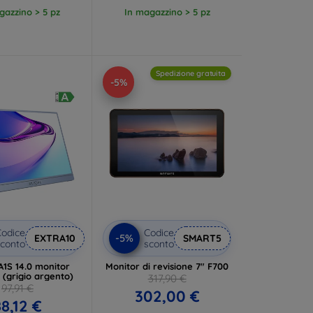
gazzino > 5 pz
In magazzino > 5 pz
Spedizione gratuita
-5%
odice
Codice
-5%
EXTRA10
SMART5
conto
sconto
A1S 14.0 monitor
Monitor di revisione 7" F700
e (grigio argento)
317,90 €
97,91 €
302,00 €
8,12 €