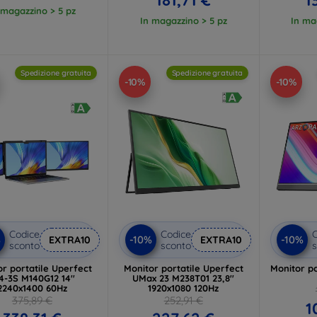
181,71 €
1
 magazzino > 5 pz
In magazzino > 5 pz
In ma
Spedizione gratuita
Spedizione gratuita
-10%
-10%
Codice
Codice
C
%
-10%
-10%
EXTRA10
EXTRA10
sconto
sconto
s
r portatile Uperfect
Monitor portatile Uperfect
Monitor po
4-3S M140G12 14''
UMax 23 M238T01 23,8''
2240x1400 60Hz
1920x1080 120Hz
375,89 €
252,91 €
1