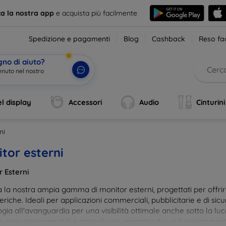
ca la nostra app
e acquista più facilmente
Spedizione e pagamenti
Blog
Cashback
Reso fac
gno di aiuto?
l display
Accessori
Audio
Cinturini
ni
tor esterni
r Esterni
 la nostra ampia gamma di monitor esterni, progettati per offrire 
riche. Ideali per applicazioni commerciali, pubblicitarie e di sicur
gia all'avanguardia per una visibilità ottimale anche sotto la luce 
r sono impermeabili e antipolvere, garantendo un funzionamento