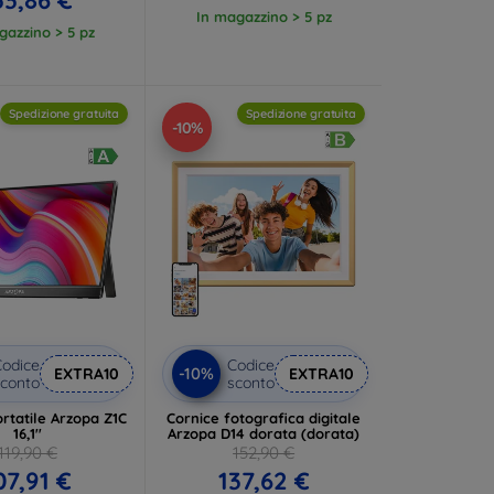
33,86 €
In magazzino > 5 pz
gazzino > 5 pz
Spedizione gratuita
Spedizione gratuita
-10%
odice
Codice
-10%
EXTRA10
EXTRA10
conto
sconto
rtatile Arzopa Z1C
Cornice fotografica digitale
16,1''
Arzopa D14 dorata (dorata)
119,90 €
152,90 €
07,91 €
137,62 €