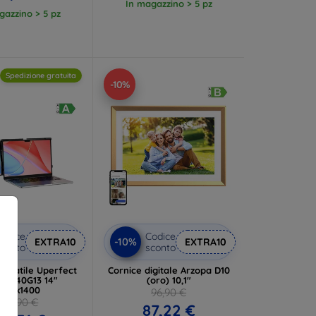
In magazzino > 5 pz
gazzino > 5 pz
Spedizione gratuita
-10%
odice
Codice
-10%
EXTRA10
EXTRA10
conto
sconto
ortatile Uperfect
Cornice digitale Arzopa D10
S M140G13 14"
(oro) 10,1"
240x1400
96,90 €
203,90 €
87,22 €