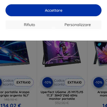
1
284,31 €
 magazzino > 5 pz
In ma
Accettare
In magazzino > 5 pz
Rifiuto
Personalizzare
Spedizione gratuita
Spedizione gratuita
-10%
-10%
Codice
Codice
C
%
-10%
-10%
EXTRA10
EXTRA10
sconto
sconto
s
or portatile Arzopa
Uperfect UGame J5 M173J15
Arzopa
grigio argento 16,1"
17,3" 3840*2160 60Hz
moni
monitor portatile
148,90 €
332,90 €
134,02 €
1