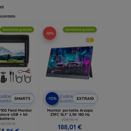
 soddisfi le tue esigenze specifiche.
ni
Scontato
Spedizione gratuita
Spedizione gratuita
-10%
odice
Codice
-10%
SMART5
EXTRA10
conto
sconto
100 Field Monitor
Monitor portatile Arzopa
atore USB + kit
Z3FC 16,1" 2,5K 180 Hz
batteria
208,90 €
140,90 €
188,01 €