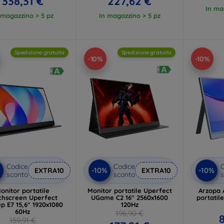
338,31 €
227,62 €
In ma
 magazzino > 5 pz
In magazzino > 5 pz
Spedizione gratuita
Spedizione gratuita
-10%
-10%
Codice
Codice
C
%
-10%
-10%
EXTRA10
EXTRA10
sconto
sconto
s
onitor portatile
Monitor portatile Uperfect
Arzopa 
chscreen Uperfect
UGame C2 16" 2560x1600
portatil
p E7 15,6" 1920x1080
120Hz
60Hz
196,90 €
8
159,91 €