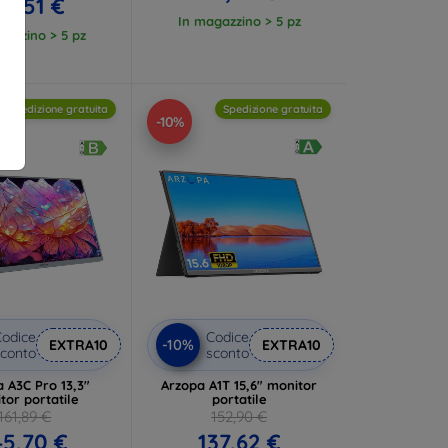
83,51 €
In magazzino > 5 pz
gazzino > 5 pz
Spedizione gratuita
Spedizione gratuita
-10%
odice
Codice
-10%
EXTRA10
EXTRA10
conto
sconto
 A3C Pro 13,3"
Arzopa A1T 15,6" monitor
tor portatile
portatile
161,89 €
152,90 €
45,70 €
137,62 €