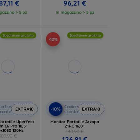
87,11 €
96,21 €
gazzino > 5 pz
In magazzino > 5 pz
Spedizione gratuita
Spedizione gratuita
-10%
odice
Codice
-10%
EXTRA10
EXTRA10
conto
sconto
ortatile Uperfect
Monitor Portatile Arzopa
m E6 Pro 18,5"
Z1RC 16,0"
0x1080 120Hz
140,90 €
309,90 €
126,81 €