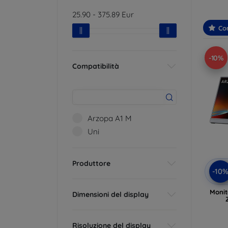
Scegli 
25.90
-
375.89
Eur
Con
-10%
Compatibilità
Arzopa A1 M
Uni
Produttore
-10
Monit
Dimensioni del display
Risoluzione del display