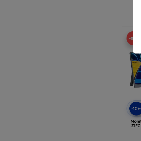
In
-10%
-10
Monit
Z1FC 