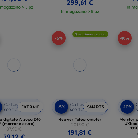
299,61 €
 magazzino > 5 pz
In ma
In magazzino > 5 pz
Spedizione gratuita
-5%
-10%
Codice
Codice
C
%
-5%
-10%
EXTRA10
SMART5
sconto
sconto
s
e digitale Arzopa D10
Neewer Teleprompter
Monitor p
1" (marrone scuro)
UXbox 
201,90 €
192
87,90 €
191,81 €
79,12 €