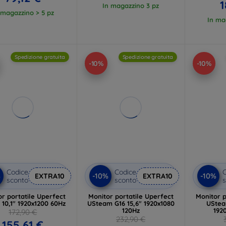
1
In magazzino 3 pz
 magazzino > 5 pz
In ma
Spedizione gratuita
Spedizione gratuita
-10%
-10%
Codice
Codice
C
%
-10%
-10%
EXTRA10
EXTRA10
sconto
sconto
s
r portatile Uperfect
Monitor portatile Uperfect
Monitor p
 10,1" 1920x1200 60Hz
USteam G16 15,6" 1920x1080
UStea
120Hz
192
172,90 €
232,90 €
155,61 €