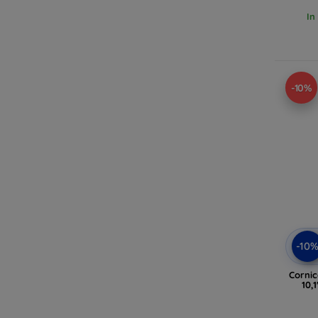
In
-10%
-10
Cornic
10,