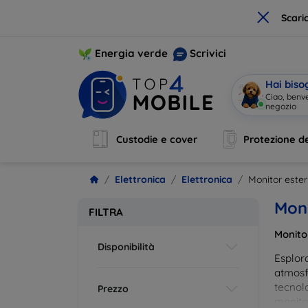
×
Scari
Energia verde
Scrivici
Hai biso
Sono Mo
|
Custodie e cover
Protezione de
Elettronica
Elettronica
Monitor ester
Moni
FILTRA
Monito
Disponibilità
Esplora
atmosfe
tecnolo
Prezzo
monito