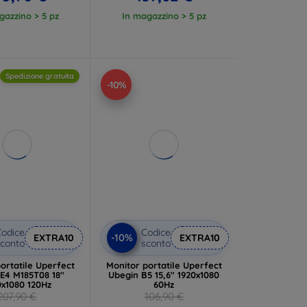
gazzino > 5 pz
In magazzino > 5 pz
Spedizione gratuita
-10%
odice
Codice
-10%
EXTRA10
EXTRA10
conto
sconto
ortatile Uperfect
Monitor portatile Uperfect
E4 M185T08 18''
Ubegin B5 15,6" 1920x1080
0x1080 120Hz
60Hz
207,90 €
106,90 €