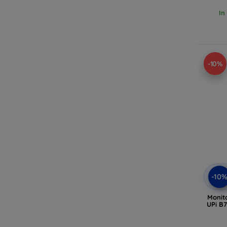
In
-10%
-10
Monito
UPi B7