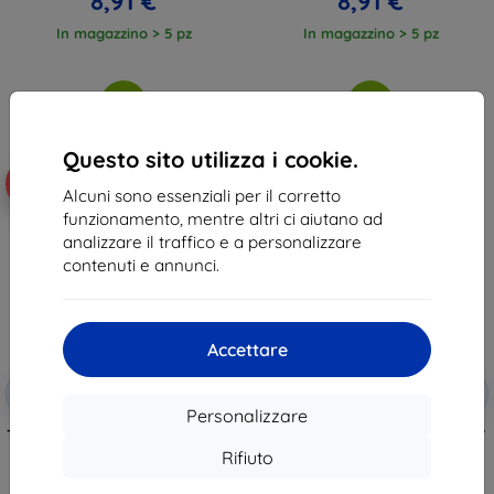
8,91 €
8,91 €
In magazzino > 5 pz
In magazzino > 5 pz
Questo sito utilizza i cookie.
-10%
-10%
Alcuni sono essenziali per il corretto
funzionamento, mentre altri ci aiutano ad
analizzare il traffico e a personalizzare
contenuti e annunci.
Accettare
Codice
Codice
-10%
-10%
EXTRA10
EXTRA10
sconto
sconto
Personalizzare
Tactical Field Notes per Xiaomi 17
Tactical TPU cover per Xiaomi 17
Ultra nero (57983129814)
Ultra trasparente (57983129803)
Rifiuto
12,90 €
11,90 €