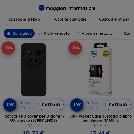
varietà di design eleganti e funzionali, perfetti per ogni
esigenza e gusto. Proteggete il vostro dispositivo con le
maggiori informazioni
nostre soluzioni innovative e chic!
Custodie a libro
Tutte le custodie
Custodie imperme
Consigliati
Il più venduto
A buon mercato
Cost
-10%
-10%
Codice
Codice
-10%
-10%
EXTRA10
EXTRA10
sconto
sconto
Tactical TPU cover per Xiaomi 17
3mk Wallet Case custodia a libro
Ultra nero (57983129805)
per Xiaomi 17 Ultra
11,90 €
14,90 €
10,71 €
13,41 €