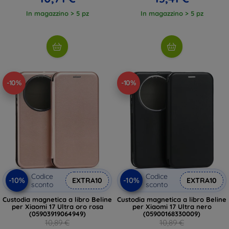
In magazzino > 5 pz
In magazzino > 5 pz
-10%
-10%
Codice
Codice
-10%
-10%
EXTRA10
EXTRA10
sconto
sconto
Custodia magnetica a libro Beline
Custodia magnetica a libro Beline
per Xiaomi 17 Ultra oro rosa
per Xiaomi 17 Ultra nero
(05903919064949)
(05900168330009)
10,89 €
10,89 €