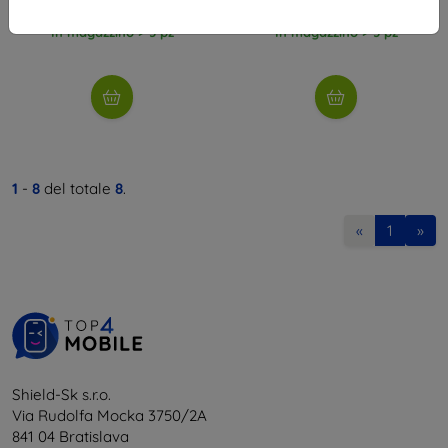
11,60 €
10,71 €
In magazzino > 5 pz
In magazzino > 5 pz
1
-
8
del totale
8
.
«
1
»
Shield-Sk s.r.o.
Via Rudolfa Mocka 3750/2A
841 04 Bratislava