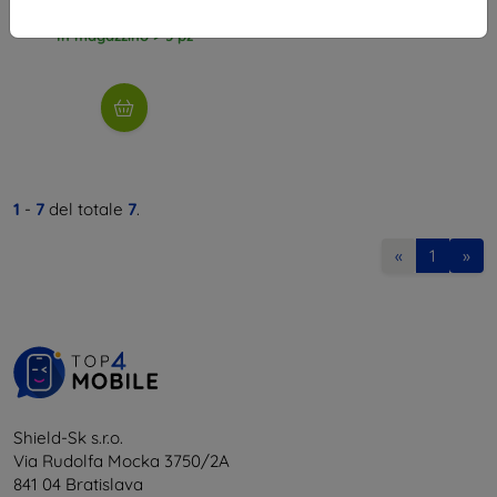
10,71 €
In magazzino > 5 pz
1
-
7
del totale
7
.
«
1
»
Shield-Sk s.r.o.
Via Rudolfa Mocka 3750/2A
841 04 Bratislava