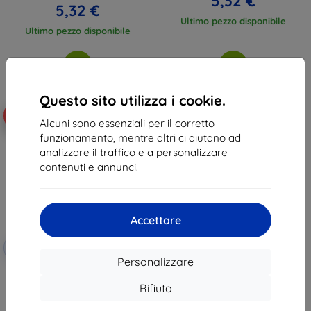
5,32 €
5,32 €
Ultimo pezzo disponibile
Ultimo pezzo disponibile
Questo sito utilizza i cookie.
-10%
Alcuni sono essenziali per il corretto
funzionamento, mentre altri ci aiutano ad
analizzare il traffico e a personalizzare
contenuti e annunci.
Accettare
Codice
-10%
EXTRA10
sconto
Personalizzare
3MK FlexibleGlass Cubot C20
Hybrid Glass
Rifiuto
11,90 €