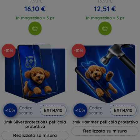
17,90 €
13,90 €
16,10 €
12,51 €
In magazzino > 5 pz
In magazzino > 5 pz
-10%
-10%
Codice
Codice
-10%
-10%
EXTRA10
EXTRA10
sconto
sconto
3mk Silverprotection+ pellicola
3mk Hammer pellicola protettiva
protettiva
Realizzato su misura
Realizzato su misura