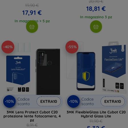
20,90 €
19,90 €
18,81 €
17,91 €
In magazzino 3 pz
In magazzino > 5 pz
-40%
-55%
Codice
Codice
-10%
-10%
EXTRA10
EXTRA10
sconto
sconto
3MK Lens Protect Cubot C20
3MK FlexibleGlass Lite Cubot C20
protezione lente fotocamera, 4
Hybrid Glass Lite
pz
11,90 €
8,91 €