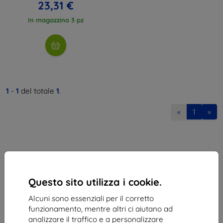
23,31 €
In magazzino 3 pz
1
-
1
del totale
1
.
«
1
»
Questo sito utilizza i cookie.
Shield-Sk s.r.o.
Alcuni sono essenziali per il corretto
Via Rudolfa Mocka 3750/2A
funzionamento, mentre altri ci aiutano ad
841 04 Bratislava
analizzare il traffico e a personalizzare