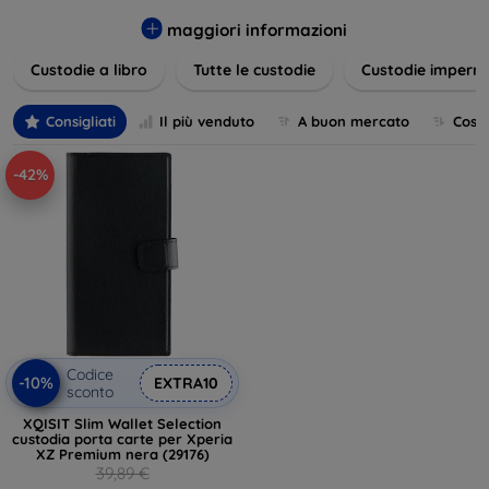
varietà di design eleganti e funzionali, perfetti per ogni
esigenza e gusto. Proteggete il vostro dispositivo con le
maggiori informazioni
nostre soluzioni innovative e chic!
Custodie a libro
Tutte le custodie
Custodie imperme
Consigliati
Il più venduto
A buon mercato
Cost
-42%
Codice
-10%
EXTRA10
sconto
XQISIT Slim Wallet Selection
custodia porta carte per Xperia
XZ Premium nera (29176)
39,89 €