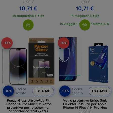
(4894240287606)
(4894240287583)
11,90 €
11,90 €
10,71 €
10,71 €
In magazzino > 5 pz
In magazzino 3 pz
in viaggio 1 pz, attendiamo 6. 8.
2026
-10%
-10%
Codice
Codice
-10%
-10%
EXTRA10
EXTRA10
sconto
sconto
PanzerGlass Ultra-Wide Fit
Vetro protettivo ibrido 3mk
iPhone 14 Pro Max 6,7" vetro
FlexibleGlass Pro per Apple
protettivo per lo schermo,
iPhone 14 Plus / 14 Pro Max
antibatterico 2774 (2774)
28,90 €