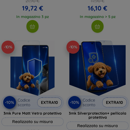
21,90 €
17,90 €
19,72 €
16,10 €
In magazzino 3 pz
In magazzino > 5 pz
-10%
-10%
Codice
Codice
-10%
-10%
EXTRA10
EXTRA10
sconto
sconto
3mk Pure Matt Vetro protettivo
3mk Silverprotection+ pellicola
protettiva
Realizzato su misura
Realizzato su misura