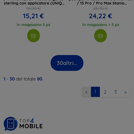
sterling con applicatore (UNIQ-
/ 15 Pro / Pro Max titanio
IP6.1P-6.7PM-LENSSIL)
naturale (AGL07163)
16,90 €
26,90 €
15,21 €
24,22 €
In magazzino 5 pz
In magazzino > 5 pz
30
altri...
1
-
30
del totale
80
.
2
3
»
«
1