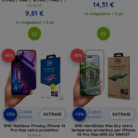
14,31 €
PRO / MAX (5906302319169)
10,89 €
9,81 €
In magazzino > 5 pz
In magazzino > 5 pz
-10%
-10%
Codice
Codice
-10%
-10%
EXTRA10
EXTRA10
sconto
sconto
3MK Rainbow Privacy iPhone 14
3MK HardGlass Max Eco vetro
Pro Max vetro protettivo
temperato protettivo per iPhone
14 Pro Max GRS CU 1304127
11,90 €