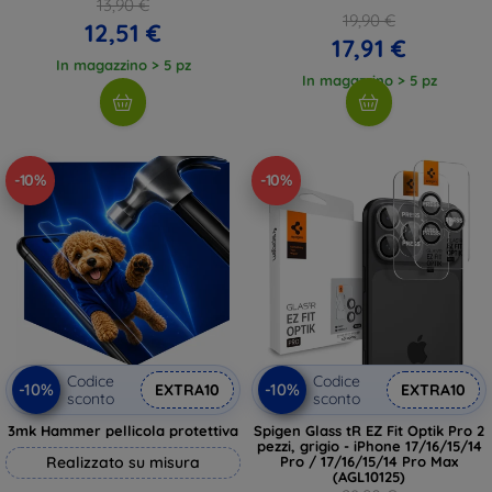
13,90 €
19,90 €
12,51 €
17,91 €
In magazzino > 5 pz
In magazzino > 5 pz
-10%
-10%
Codice
Codice
-10%
-10%
EXTRA10
EXTRA10
sconto
sconto
3mk Hammer pellicola protettiva
Spigen Glass tR EZ Fit Optik Pro 2
pezzi, grigio - iPhone 17/16/15/14
Realizzato su misura
Pro / 17/16/15/14 Pro Max
(AGL10125)