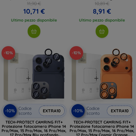
(4894240296790)
(5906302334070)
11,90 €
10,89 €
10,71 €
8,91 €
Ultimo pezzo disponibile
Ultimo pezzo disponibile
-10%
-10%
Codice
Codice
-10%
-10%
EXTRA10
EXTRA10
sconto
sconto
TECH-PROTECT CAMRING FIT+
TECH-PROTECT CAMRING FIT+
Protezione fotocamera iPhone 14
Protezione fotocamera iPhone 14
Pro/Max, 15 Pro/Max, 16 Pro/Max,
Pro/Max, 15 Pro/Max, 16 Pro/Max,
17 Pro/Max Blu profondo
17 Pro/Max Cosmic Orange