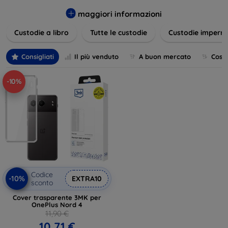
varietà di design eleganti e funzionali, perfetti per ogni
esigenza e gusto. Proteggete il vostro dispositivo con le
maggiori informazioni
nostre soluzioni innovative e chic!
Custodie a libro
Tutte le custodie
Custodie imperme
Consigliati
Il più venduto
A buon mercato
Cost
-10%
Codice
-10%
EXTRA10
sconto
Cover trasparente 3MK per
OnePlus Nord 4
11,90 €
10,71 €