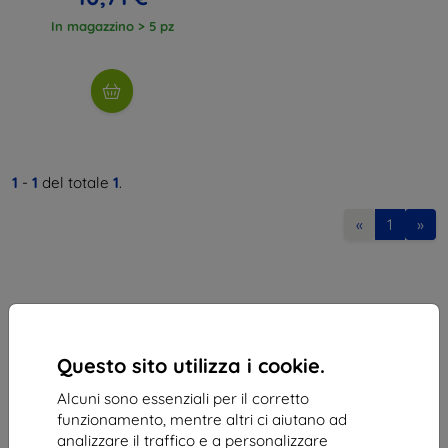
In magazzino > 5 pz
1
-
1
del totale
1
.
«
1
»
Questo sito utilizza i cookie.
Shield-Sk s.r.o.
Alcuni sono essenziali per il corretto
Via Rudolfa Mocka 3750/2A
funzionamento, mentre altri ci aiutano ad
841 04 Bratislava
analizzare il traffico e a personalizzare