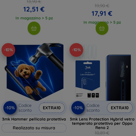
13,90 €
19,90 €
12,51 €
17,91 €
In magazzino > 5 pz
In magazzino > 5 pz
-10%
-10%
Codice
Codice
-10%
-10%
EXTRA10
EXTRA10
sconto
sconto
3mk Hammer pellicola protettiva
3mk Lens Protection Hybrid vetro
temperato protettivo per Oppo
Realizzato su misura
Reno 2
10,89 €