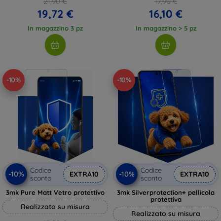
21,90 €
17,90 €
19,72 €
16,10 €
In magazzino 3 pz
In magazzino > 5 pz
-10%
-10%
Codice
Codice
-10%
-10%
EXTRA10
EXTRA10
sconto
sconto
3mk Pure Matt Vetro protettivo
3mk Silverprotection+ pellicola
protettiva
Realizzato su misura
Realizzato su misura