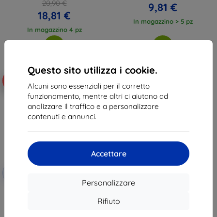
20,90 €
9,81 €
18,81 €
In magazzino > 5 pz
In magazzino 4 pz
Questo sito utilizza i cookie.
-10%
Alcuni sono essenziali per il corretto
funzionamento, mentre altri ci aiutano ad
analizzare il traffico e a personalizzare
contenuti e annunci.
Accettare
Codice
-10%
EXTRA10
sconto
Personalizzare
3MK FlexibleGlass Oppo Reno 2
vetro ibrido
Rifiuto
11,90 €