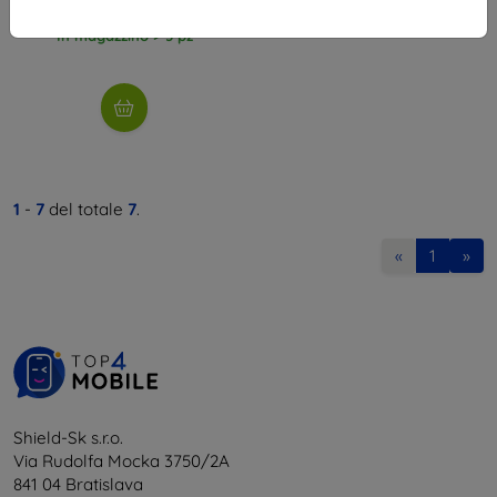
10,71 €
In magazzino > 5 pz
1
-
7
del totale
7
.
«
1
»
Shield-Sk s.r.o.
Via Rudolfa Mocka 3750/2A
841 04 Bratislava