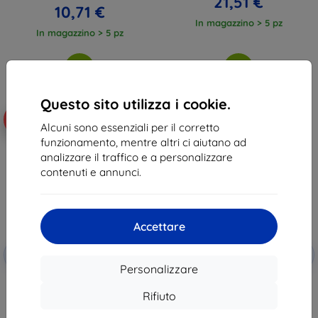
21,51 €
10,71 €
In magazzino > 5 pz
In magazzino > 5 pz
Questo sito utilizza i cookie.
-10%
-10%
Alcuni sono essenziali per il corretto
funzionamento, mentre altri ci aiutano ad
analizzare il traffico e a personalizzare
contenuti e annunci.
Accettare
Codice
Codice
-10%
-10%
EXTRA10
EXTRA10
sconto
sconto
Personalizzare
Pellicola protettiva completa
3MK FlexibleGlass Hybrid Glass
3MK ARC+ per Honor 600 Lite
for Honor 600 Lite ()
Rifiuto
12,90 €
11,90 €