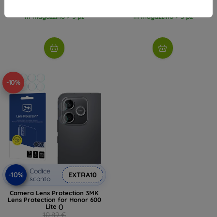
11,60 €
10,71 €
In magazzino > 5 pz
In magazzino > 5 pz
-10%
Codice
-10%
EXTRA10
sconto
Camera Lens Protection 3MK
Lens Protection for Honor 600
Lite ()
10,89 €