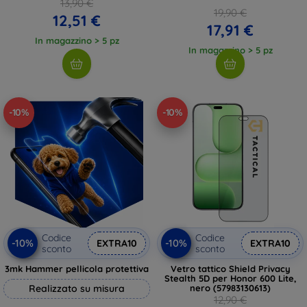
13,90 €
19,90 €
12,51 €
17,91 €
In magazzino > 5 pz
In magazzino > 5 pz
-10%
-10%
Codice
Codice
-10%
-10%
EXTRA10
EXTRA10
sconto
sconto
3mk Hammer pellicola protettiva
Vetro tattico Shield Privacy
Stealth 5D per Honor 600 Lite,
Realizzato su misura
nero (57983130613)
12,90 €