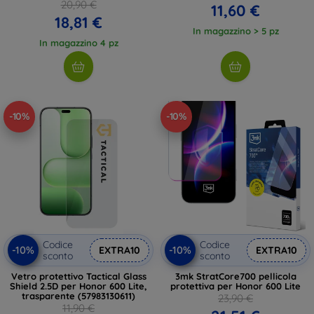
20,90 €
11,60 €
18,81 €
In magazzino > 5 pz
In magazzino 4 pz
-10%
-10%
Codice
Codice
-10%
-10%
EXTRA10
EXTRA10
sconto
sconto
Vetro protettivo Tactical Glass
3mk StratCore700 pellicola
Shield 2.5D per Honor 600 Lite,
protettiva per Honor 600 Lite
trasparente (57983130611)
23,90 €
11,90 €