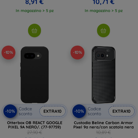
8,91 €
10,71 €
In magazzino > 5 pz
In magazzino > 5 pz
-10%
-10%
Codice
Codice
-10%
-10%
EXTRA10
EXTRA10
sconto
sconto
Otterbox OB REACT GOOGLE
Custodia Beline Carbon Armor
PIXEL 9A NERO/. (77-97759)
Pixel 9a nera/con scatola nera
27,90 €
10,89 €