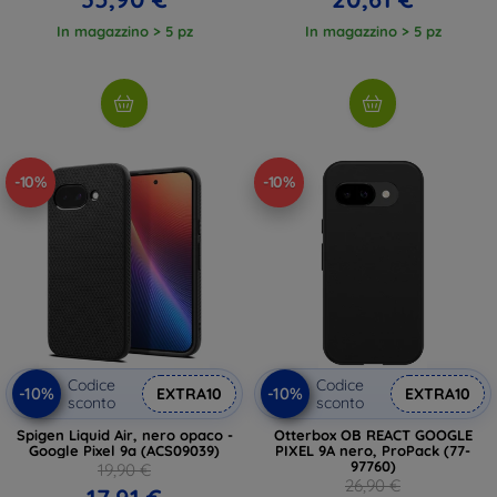
In magazzino > 5 pz
In magazzino > 5 pz
-10%
-10%
Codice
Codice
-10%
-10%
EXTRA10
EXTRA10
sconto
sconto
Spigen Liquid Air, nero opaco -
Otterbox OB REACT GOOGLE
Google Pixel 9a (ACS09039)
PIXEL 9A nero, ProPack (77-
97760)
19,90 €
26,90 €