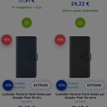
17,91 €
24,22 €
In magazzino > 5 pz
Ultimo pezzo disponibile
-10%
-10%
Codice
Codice
-10%
-10%
EXTRA10
EXTRA10
sconto
sconto
Custodia Tactical Field Notes per
Custodia Tactical Field Notes per
Google Pixel 9a blu
Google Pixel 9a nera
12,90 €
12,90 €