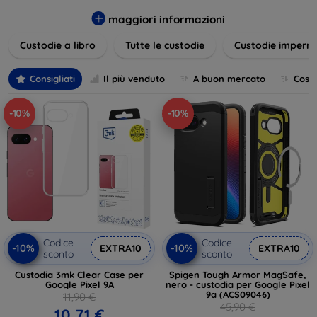
varietà di design eleganti e funzionali, perfetti per ogni
esigenza e gusto. Proteggete il vostro dispositivo con le
maggiori informazioni
nostre soluzioni innovative e chic!
Custodie a libro
Tutte le custodie
Custodie imperme
Consigliati
Il più venduto
A buon mercato
Cost
-10%
-10%
Codice
Codice
-10%
-10%
EXTRA10
EXTRA10
sconto
sconto
Custodia 3mk Clear Case per
Spigen Tough Armor MagSafe,
Google Pixel 9A
nero - custodia per Google Pixel
9a (ACS09046)
11,90 €
45,90 €
10,71 €