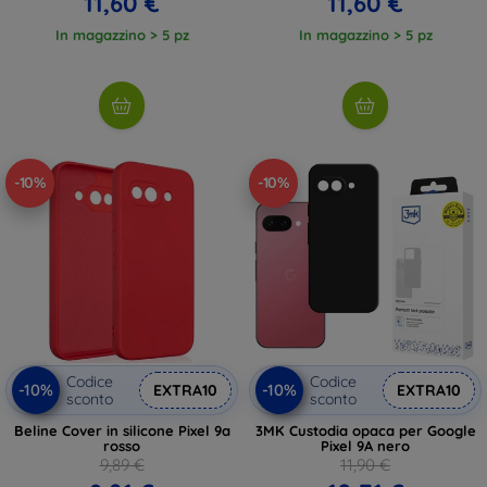
11,60 €
11,60 €
In magazzino > 5 pz
In magazzino > 5 pz
-10%
-10%
Codice
Codice
-10%
-10%
EXTRA10
EXTRA10
sconto
sconto
Beline Cover in silicone Pixel 9a
3MK Custodia opaca per Google
rosso
Pixel 9A nero
9,89 €
11,90 €