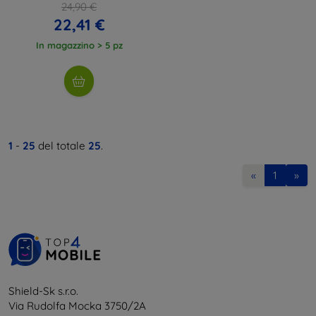
24,90 €
22,41 €
In magazzino > 5 pz
1
-
25
del totale
25
.
«
1
»
Shield-Sk s.r.o.
Via Rudolfa Mocka 3750/2A