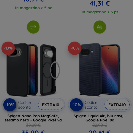
41,31 €
In magazzino > 5 pz
In magazzino > 5 pz
-10%
-10%
Codice
Codice
-10%
-10%
EXTRA10
EXTRA10
sconto
sconto
Spigen Nano Pop MagSafe,
Spigen Liquid Air, blu navy -
sesamo nero - Google Pixel 9a
Google Pixel 9a
39,89 €
22,90 €
35,90 €
20,61 €