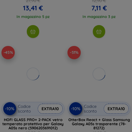
27,90 €
12,90 €
13,41 €
7,11 €
In magazzino 5 pz
In magazzino 3 pz
-45%
-51%
Codice
Codice
-10%
-10%
EXTRA10
EXTRA10
sconto
sconto
HOFI GLASS PRO+ 2-PACK vetro
OtterBox React + Glass Samsung
temperato protettivo per Galaxy
Galaxy A05s trasparente (78-
A05s nero (5906203691012)
81272)