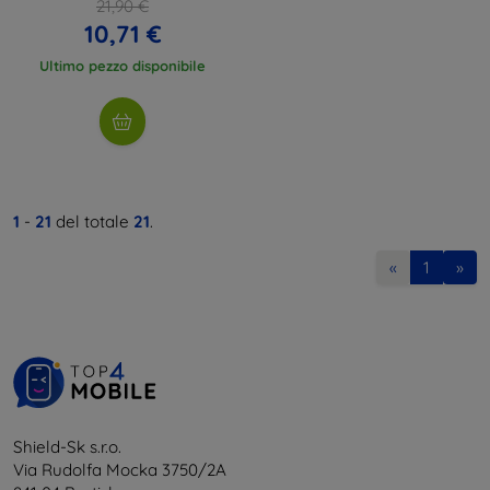
21,90 €
10,71 €
Ultimo pezzo disponibile
1
-
21
del totale
21
.
«
1
»
Shield-Sk s.r.o.
Via Rudolfa Mocka 3750/2A