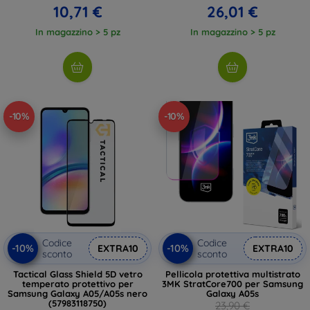
10,71 €
26,01 €
In magazzino > 5 pz
In magazzino > 5 pz
-10%
-10%
Codice
Codice
-10%
-10%
EXTRA10
EXTRA10
sconto
sconto
Tactical Glass Shield 5D vetro
Pellicola protettiva multistrato
temperato protettivo per
3MK StratCore700 per Samsung
Samsung Galaxy A05/A05s nero
Galaxy A05s
(57983118750)
23,90 €