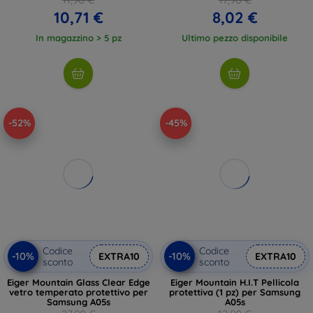
10,71 €
8,02 €
In magazzino > 5 pz
Ultimo pezzo disponibile
-52%
-45%
Codice
Codice
-10%
-10%
EXTRA10
EXTRA10
sconto
sconto
Eiger Mountain Glass Clear Edge
Eiger Mountain H.I.T Pellicola
vetro temperato protettivo per
protettiva (1 pz) per Samsung
Samsung A05s
A05s