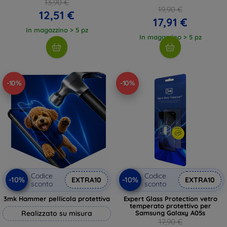
13,90 €
19,90 €
12,51 €
17,91 €
In magazzino > 5 pz
In magazzino > 5 pz
-10%
-10%
Codice
Codice
-10%
-10%
EXTRA10
EXTRA10
sconto
sconto
3mk Hammer pellicola protettiva
Expert Glass Protection vetro
temperato protettivo per
Realizzato su misura
Samsung Galaxy A05s
17,90 €