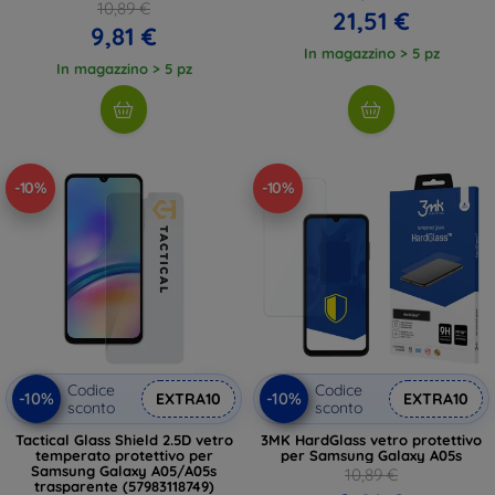
10,89 €
21,51 €
9,81 €
In magazzino > 5 pz
In magazzino > 5 pz
-10%
-10%
Codice
Codice
-10%
-10%
EXTRA10
EXTRA10
sconto
sconto
Tactical Glass Shield 2.5D vetro
3MK HardGlass vetro protettivo
temperato protettivo per
per Samsung Galaxy A05s
Samsung Galaxy A05/A05s
10,89 €
trasparente (57983118749)