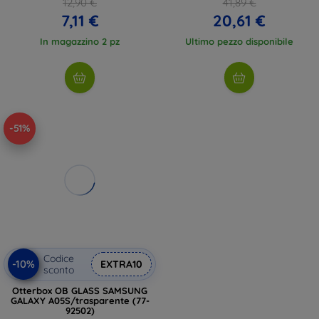
12,90 €
41,89 €
7,11 €
20,61 €
In magazzino 2 pz
Ultimo pezzo disponibile
-51%
Codice
-10%
EXTRA10
sconto
Otterbox OB GLASS SAMSUNG
GALAXY A05S/trasparente (77-
92502)