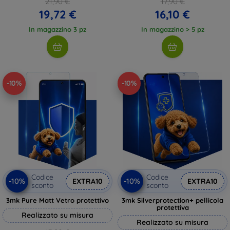
21,90 €
17,90 €
19,72 €
16,10 €
In magazzino 3 pz
In magazzino > 5 pz
-10%
-10%
Codice
Codice
-10%
-10%
EXTRA10
EXTRA10
sconto
sconto
3mk Pure Matt Vetro protettivo
3mk Silverprotection+ pellicola
protettiva
Realizzato su misura
Realizzato su misura