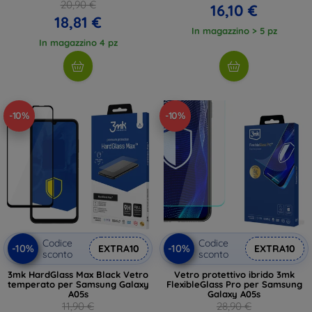
20,90 €
16,10 €
18,81 €
In magazzino > 5 pz
In magazzino 4 pz
-10%
-10%
Codice
Codice
-10%
-10%
EXTRA10
EXTRA10
sconto
sconto
3mk HardGlass Max Black Vetro
Vetro protettivo ibrido 3mk
temperato per Samsung Galaxy
FlexibleGlass Pro per Samsung
A05s
Galaxy A05s
11,90 €
28,90 €