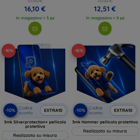
17,90 €
13,90 €
16,10 €
12,51 €
In magazzino > 5 pz
In magazzino > 5 pz
-10%
-10%
Codice
Codice
-10%
-10%
EXTRA10
EXTRA10
sconto
sconto
3mk Silverprotection+ pellicola
3mk Hammer pellicola protettiva
protettiva
Realizzato su misura
Realizzato su misura