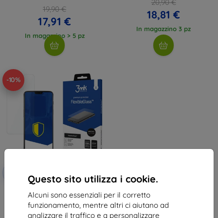
20,90 €
19,90 €
18,81 €
17,91 €
In magazzino 3 pz
In magazzino > 5 pz
-10%
Codice
-10%
EXTRA10
sconto
Questo sito utilizza i cookie.
3MK FlexibleGlass OnePlus 6
Alcuni sono essenziali per il corretto
vetro ibrido
funzionamento, mentre altri ci aiutano ad
11,90 €
analizzare il traffico e a personalizzare