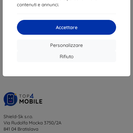
10,71 €
contenuti e annunci.
In magazzino 3 pz
Accettare
Personalizzare
1
-
5
del totale
5
.
Rifiuto
«
1
»
Shield-Sk s.r.o.
Via Rudolfa Mocka 3750/2A
841 04 Bratislava