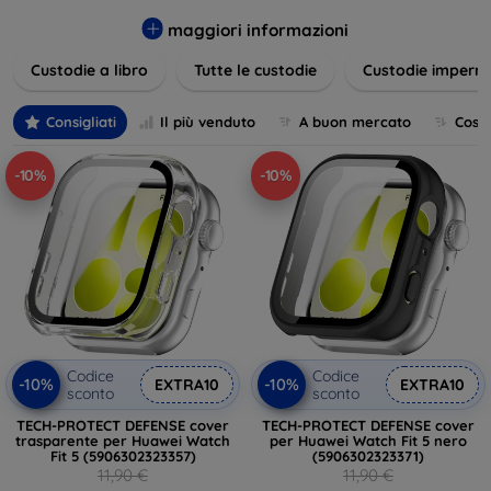
varietà di design eleganti e funzionali, perfetti per ogni
esigenza e gusto. Proteggete il vostro dispositivo con le
maggiori informazioni
nostre soluzioni innovative e chic!
Custodie a libro
Tutte le custodie
Custodie imperme
Consigliati
Il più venduto
A buon mercato
Cost
-10%
-10%
Codice
Codice
-10%
-10%
EXTRA10
EXTRA10
sconto
sconto
TECH-PROTECT DEFENSE cover
TECH-PROTECT DEFENSE cover
trasparente per Huawei Watch
per Huawei Watch Fit 5 nero
Fit 5 (5906302323357)
(5906302323371)
11,90 €
11,90 €