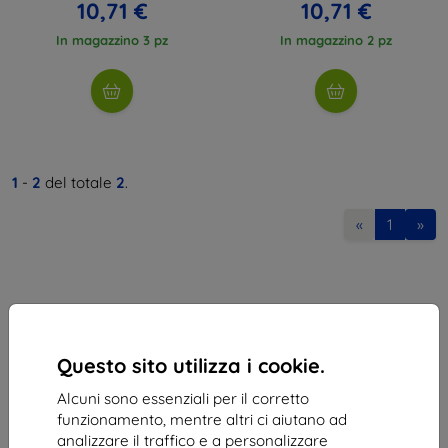
10,71 €
10,71 €
In magazzino 3 pz
In magazzino 2 pz
1
-
2
del totale
2
.
«
1
»
Questo sito utilizza i cookie.
Shield-Sk s.r.o.
Alcuni sono essenziali per il corretto
Via Rudolfa Mocka 3750/2A
funzionamento, mentre altri ci aiutano ad
841 04 Bratislava
analizzare il traffico e a personalizzare