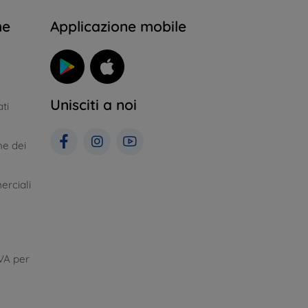
ne
Applicazione mobile
Unisciti a noi
ti
ne dei
erciali
VA per