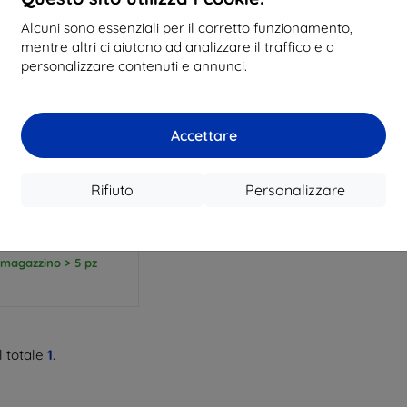
Alcuni sono essenziali per il corretto funzionamento,
mentre altri ci aiutano ad analizzare il traffico e a
personalizzare contenuti e annunci.
Codice
Accettare
%
EXTRA10
sconto
PROTECT DEFENSE AIR
N FORERUNNER 70 /
Rifiuto
Personalizzare
ERO (5906302324323)
11,90 €
10,71 €
 magazzino > 5 pz
 totale
1
.