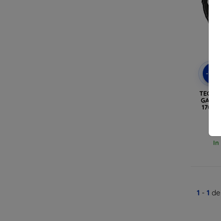
-10
TECH-
GARMI
170 N
In
1
-
1
del