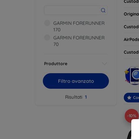
Custodi
Origina
GARMIN FORERUNNER
Custodi
170
GARMIN FORERUNNER
AirPod
70
Custodi
Produttore
Filtro avanzato
Risultati
1
Con
-10%