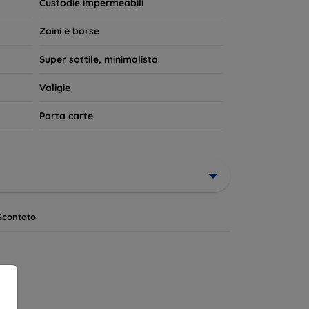
Custodie impermeabili
Zaini e borse
Super sottile, minimalista
Valigie
Porta carte
Scontato