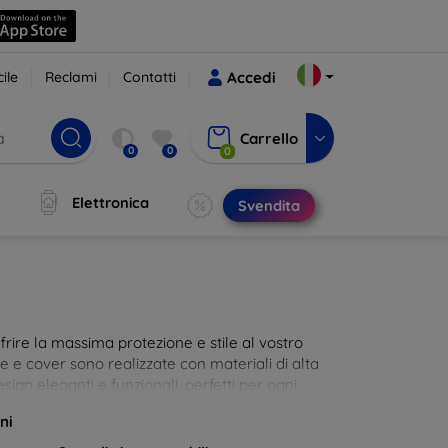
ile
Reclami
Contatti
Accedi
Carrello
0
0
0
Elettronica
Svendita
rire la massima protezione e stile al vostro
die e cover sono realizzate con materiali di alta
sign eleganti e funzionali, perfetti per ogni
 innovative e chic!
ni