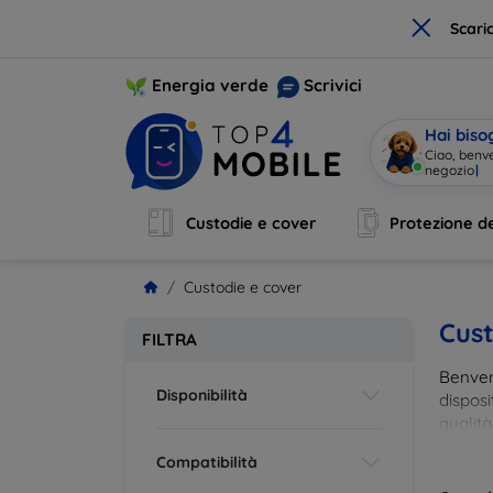
×
Scari
Energia verde
Scrivici
Hai biso
Ciao, benv
negozio
|
Custodie e cover
Protezione de
Custodie e cover
Cust
FILTRA
Benvenu
Disponibilità
disposi
qualità
esigenz
Compatibilità