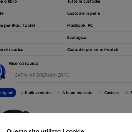
e a libro
Tutte le custodie
le
Custodie in pelle
e per iPad, tablet
MacBook, PC
s
Ecologico
e di ricarica
Custodie per smartwatch
Ricerca rapida
GARMIN FORERUNNER 70
sigliati
Il più venduto
A buon mercato
Costoso
Questo sito utilizza i cookie.