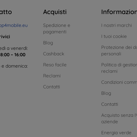
atto
Acquisti
Informazio
op4mobile.eu
Spedizione e
I nostri marchi
pagamenti
I tuoi cookie
ivici
Blog
Protezione dei da
dì a venerdì:
Cashback
personali
e
8:00 – 16:00
Reso facile
Politica di gestio
 e domenica:
reclami
Reclami
Condizioni comm
Contatti
Blog
Contatti
Acquisto senza I
aziende
Energia verde