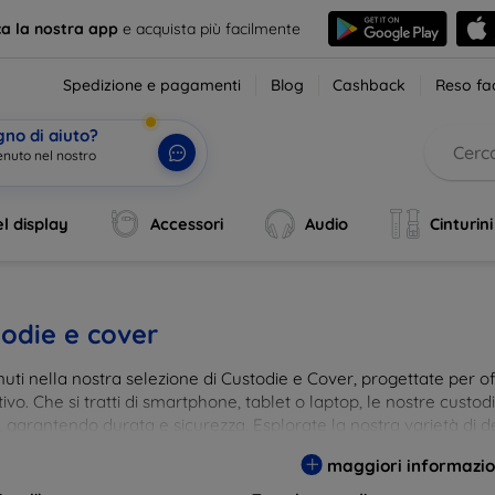
ca la nostra app
e acquista più facilmente
Spedizione e pagamenti
Blog
Cashback
Reso fac
gno di aiuto?
enuto nel nostro
l display
Accessori
Audio
Cinturini
odie e cover
ti nella nostra selezione di Custodie e Cover, progettate per off
tivo. Che si tratti di smartphone, tablet o laptop, le nostre custo
, garantendo durata e sicurezza. Esplorate la nostra varietà di de
a e gusto. Proteggete il vostro dispositivo con le nostre soluzioni
maggiori informazio