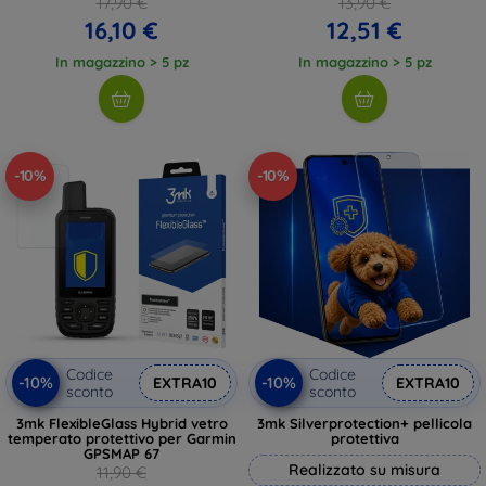
17,90 €
13,90 €
16,10 €
12,51 €
In magazzino > 5 pz
In magazzino > 5 pz
-10%
-10%
Codice
Codice
-10%
-10%
EXTRA10
EXTRA10
sconto
sconto
3mk FlexibleGlass Hybrid vetro
3mk Silverprotection+ pellicola
temperato protettivo per Garmin
protettiva
GPSMAP 67
Realizzato su misura
11,90 €