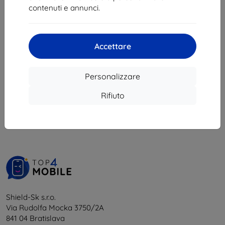
20,90 €
8,02 €
contenuti e annunci.
18,81 €
In magazzino 2 pz
In magazzino 3 pz
Accettare
Personalizzare
1
-
6
del totale
6
.
Rifiuto
«
1
»
Shield-Sk s.r.o.
Via Rudolfa Mocka 3750/2A
841 04 Bratislava